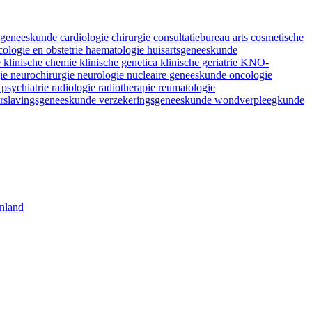
fsgeneeskunde
cardiologie
chirurgie
consultatiebureau arts
cosmetische
ologie en obstetrie
haematologie
huisartsgeneeskunde
e
klinische chemie
klinische genetica
klinische geriatrie
KNO-
gie
neurochirurgie
neurologie
nucleaire geneeskunde
oncologie
e
psychiatrie
radiologie
radiotherapie
reumatologie
rslavingsgeneeskunde
verzekeringsgeneeskunde
wondverpleegkunde
nland