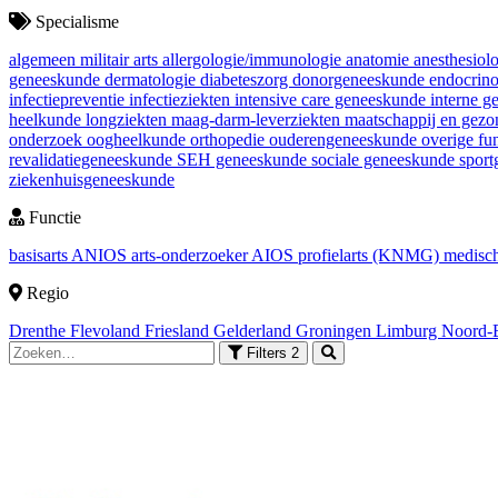
Specialisme
algemeen militair arts
allergologie/immunologie
anatomie
anesthesiol
geneeskunde
dermatologie
diabeteszorg
donorgeneeskunde
endocrin
infectiepreventie
infectieziekten
intensive care geneeskunde
interne 
heelkunde
longziekten
maag-darm-leverziekten
maatschappij en gez
onderzoek
oogheelkunde
orthopedie
ouderengeneeskunde
overige fu
revalidatiegeneeskunde
SEH geneeskunde
sociale geneeskunde
spor
ziekenhuisgeneeskunde
Functie
basisarts
ANIOS
arts-onderzoeker
AIOS
profielarts (KNMG)
medisch
Regio
Drenthe
Flevoland
Friesland
Gelderland
Groningen
Limburg
Noord-
Filters
2