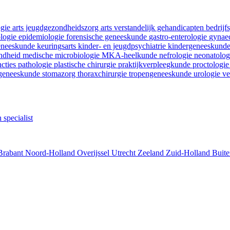
ogie
arts jeugdgezondheidszorg
arts verstandelijk gehandicapten
bedrij
ologie
epidemiologie
forensische geneeskunde
gastro-enterologie
gynaec
geneeskunde
keuringsarts
kinder- en jeugdpsychiatrie
kindergeneeskund
ondheid
medische microbiologie
MKA-heelkunde
nefrologie
neonatolo
ncties
pathologie
plastische chirurgie
praktijkverpleegkunde
proctologi
tgeneeskunde
stomazorg
thoraxchirurgie
tropengeneeskunde
urologie
ve
 specialist
Brabant
Noord-Holland
Overijssel
Utrecht
Zeeland
Zuid-Holland
Buite