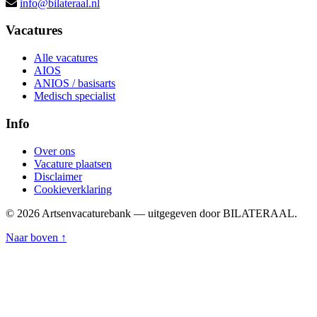
info@bilateraal.nl
Vacatures
Alle vacatures
AIOS
ANIOS / basisarts
Medisch specialist
Info
Over ons
Vacature plaatsen
Disclaimer
Cookieverklaring
© 2026 Artsenvacaturebank — uitgegeven door BILATERAAL.
Naar boven ↑