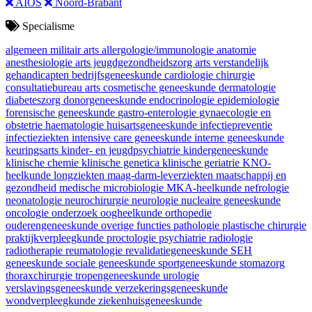
AIOS
Noord-Brabant
Specialisme
algemeen militair arts
allergologie/immunologie
anatomie
anesthesiologie
arts jeugdgezondheidszorg
arts verstandelijk
gehandicapten
bedrijfsgeneeskunde
cardiologie
chirurgie
consultatiebureau arts
cosmetische geneeskunde
dermatologie
diabeteszorg
donorgeneeskunde
endocrinologie
epidemiologie
forensische geneeskunde
gastro-enterologie
gynaecologie en
obstetrie
haematologie
huisartsgeneeskunde
infectiepreventie
infectieziekten
intensive care geneeskunde
interne geneeskunde
keuringsarts
kinder- en jeugdpsychiatrie
kindergeneeskunde
klinische chemie
klinische genetica
klinische geriatrie
KNO-
heelkunde
longziekten
maag-darm-leverziekten
maatschappij en
gezondheid
medische microbiologie
MKA-heelkunde
nefrologie
neonatologie
neurochirurgie
neurologie
nucleaire geneeskunde
oncologie
onderzoek
oogheelkunde
orthopedie
ouderengeneeskunde
overige functies
pathologie
plastische chirurgie
praktijkverpleegkunde
proctologie
psychiatrie
radiologie
radiotherapie
reumatologie
revalidatiegeneeskunde
SEH
geneeskunde
sociale geneeskunde
sportgeneeskunde
stomazorg
thoraxchirurgie
tropengeneeskunde
urologie
verslavingsgeneeskunde
verzekeringsgeneeskunde
wondverpleegkunde
ziekenhuisgeneeskunde