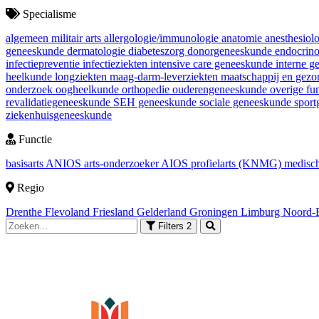
Specialisme
algemeen militair arts
allergologie/immunologie
anatomie
anesthesiol
geneeskunde
dermatologie
diabeteszorg
donorgeneeskunde
endocrin
infectiepreventie
infectieziekten
intensive care geneeskunde
interne 
heelkunde
longziekten
maag-darm-leverziekten
maatschappij en gez
onderzoek
oogheelkunde
orthopedie
ouderengeneeskunde
overige fu
revalidatiegeneeskunde
SEH geneeskunde
sociale geneeskunde
spor
ziekenhuisgeneeskunde
Functie
basisarts
ANIOS
arts-onderzoeker
AIOS
profielarts (KNMG)
medisch
Regio
Drenthe
Flevoland
Friesland
Gelderland
Groningen
Limburg
Noord-
Filters
2