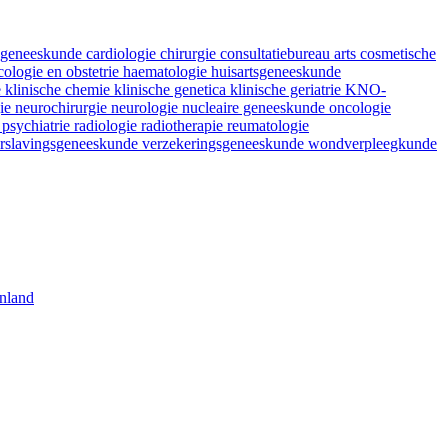
fsgeneeskunde
cardiologie
chirurgie
consultatiebureau arts
cosmetische
ologie en obstetrie
haematologie
huisartsgeneeskunde
e
klinische chemie
klinische genetica
klinische geriatrie
KNO-
gie
neurochirurgie
neurologie
nucleaire geneeskunde
oncologie
e
psychiatrie
radiologie
radiotherapie
reumatologie
rslavingsgeneeskunde
verzekeringsgeneeskunde
wondverpleegkunde
nland