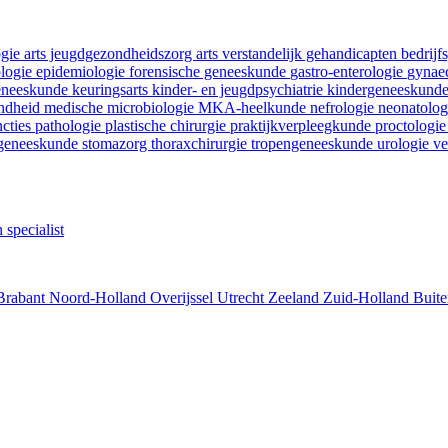
ogie
arts jeugdgezondheidszorg
arts verstandelijk gehandicapten
bedrij
ologie
epidemiologie
forensische geneeskunde
gastro-enterologie
gynaec
geneeskunde
keuringsarts
kinder- en jeugdpsychiatrie
kindergeneeskund
ondheid
medische microbiologie
MKA-heelkunde
nefrologie
neonatolo
ncties
pathologie
plastische chirurgie
praktijkverpleegkunde
proctologi
tgeneeskunde
stomazorg
thoraxchirurgie
tropengeneeskunde
urologie
ve
 specialist
Brabant
Noord-Holland
Overijssel
Utrecht
Zeeland
Zuid-Holland
Buite