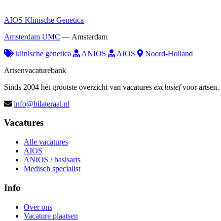
AIOS Klinische Genetica
Amsterdam UMC
—
Amsterdam
klinische genetica
ANIOS
AIOS
Noord-Holland
Artsenvacaturebank
Sinds 2004 hét grootste overzicht van vacatures
exclusief
voor artsen.
info@bilateraal.nl
Vacatures
Alle vacatures
AIOS
ANIOS / basisarts
Medisch specialist
Info
Over ons
Vacature plaatsen