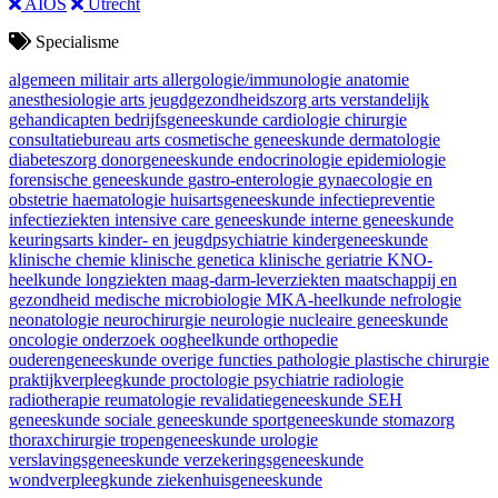
AIOS
Utrecht
Specialisme
algemeen militair arts
allergologie/immunologie
anatomie
anesthesiologie
arts jeugdgezondheidszorg
arts verstandelijk
gehandicapten
bedrijfsgeneeskunde
cardiologie
chirurgie
consultatiebureau arts
cosmetische geneeskunde
dermatologie
diabeteszorg
donorgeneeskunde
endocrinologie
epidemiologie
forensische geneeskunde
gastro-enterologie
gynaecologie en
obstetrie
haematologie
huisartsgeneeskunde
infectiepreventie
infectieziekten
intensive care geneeskunde
interne geneeskunde
keuringsarts
kinder- en jeugdpsychiatrie
kindergeneeskunde
klinische chemie
klinische genetica
klinische geriatrie
KNO-
heelkunde
longziekten
maag-darm-leverziekten
maatschappij en
gezondheid
medische microbiologie
MKA-heelkunde
nefrologie
neonatologie
neurochirurgie
neurologie
nucleaire geneeskunde
oncologie
onderzoek
oogheelkunde
orthopedie
ouderengeneeskunde
overige functies
pathologie
plastische chirurgie
praktijkverpleegkunde
proctologie
psychiatrie
radiologie
radiotherapie
reumatologie
revalidatiegeneeskunde
SEH
geneeskunde
sociale geneeskunde
sportgeneeskunde
stomazorg
thoraxchirurgie
tropengeneeskunde
urologie
verslavingsgeneeskunde
verzekeringsgeneeskunde
wondverpleegkunde
ziekenhuisgeneeskunde