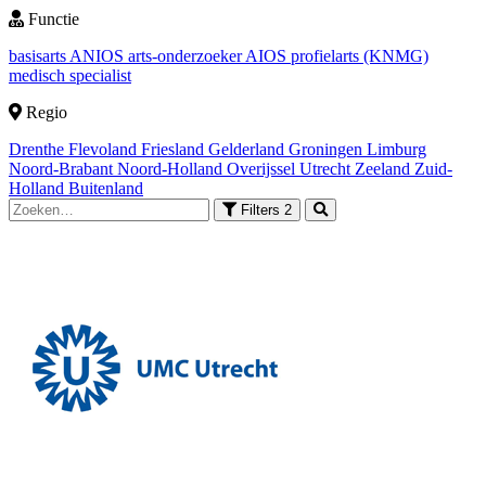
Functie
basisarts
ANIOS
arts-onderzoeker
AIOS
profielarts (KNMG)
medisch specialist
Regio
Drenthe
Flevoland
Friesland
Gelderland
Groningen
Limburg
Noord-Brabant
Noord-Holland
Overijssel
Utrecht
Zeeland
Zuid-
Holland
Buitenland
Filters
2