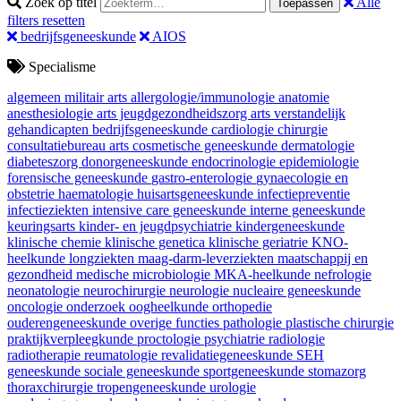
Zoek op titel
Alle
Toepassen
filters resetten
bedrijfsgeneeskunde
AIOS
Specialisme
algemeen militair arts
allergologie/immunologie
anatomie
anesthesiologie
arts jeugdgezondheidszorg
arts verstandelijk
gehandicapten
bedrijfsgeneeskunde
cardiologie
chirurgie
consultatiebureau arts
cosmetische geneeskunde
dermatologie
diabeteszorg
donorgeneeskunde
endocrinologie
epidemiologie
forensische geneeskunde
gastro-enterologie
gynaecologie en
obstetrie
haematologie
huisartsgeneeskunde
infectiepreventie
infectieziekten
intensive care geneeskunde
interne geneeskunde
keuringsarts
kinder- en jeugdpsychiatrie
kindergeneeskunde
klinische chemie
klinische genetica
klinische geriatrie
KNO-
heelkunde
longziekten
maag-darm-leverziekten
maatschappij en
gezondheid
medische microbiologie
MKA-heelkunde
nefrologie
neonatologie
neurochirurgie
neurologie
nucleaire geneeskunde
oncologie
onderzoek
oogheelkunde
orthopedie
ouderengeneeskunde
overige functies
pathologie
plastische chirurgie
praktijkverpleegkunde
proctologie
psychiatrie
radiologie
radiotherapie
reumatologie
revalidatiegeneeskunde
SEH
geneeskunde
sociale geneeskunde
sportgeneeskunde
stomazorg
thoraxchirurgie
tropengeneeskunde
urologie