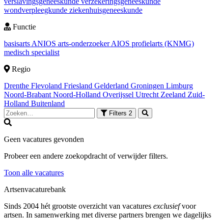
verslavingsgeneeskunde
verzekeringsgeneeskunde
wondverpleegkunde
ziekenhuisgeneeskunde
Functie
basisarts
ANIOS
arts-onderzoeker
AIOS
profielarts (KNMG)
medisch specialist
Regio
Drenthe
Flevoland
Friesland
Gelderland
Groningen
Limburg
Noord-Brabant
Noord-Holland
Overijssel
Utrecht
Zeeland
Zuid-
Holland
Buitenland
Filters
2
Geen vacatures gevonden
Probeer een andere zoekopdracht of verwijder filters.
Toon alle vacatures
Artsenvacaturebank
Sinds 2004 hét grootste overzicht van vacatures
exclusief
voor
artsen. In samenwerking met diverse partners brengen we dagelijks