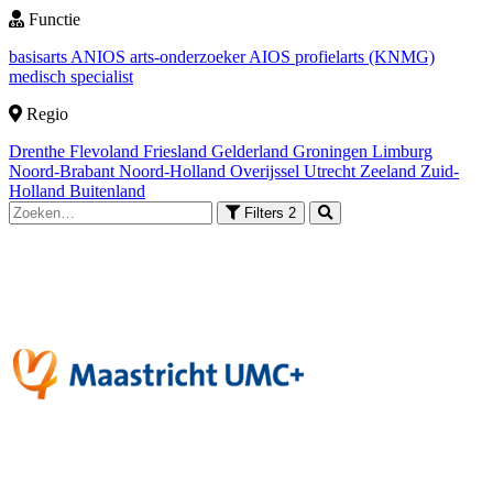
Functie
basisarts
ANIOS
arts-onderzoeker
AIOS
profielarts (KNMG)
medisch specialist
Regio
Drenthe
Flevoland
Friesland
Gelderland
Groningen
Limburg
Noord-Brabant
Noord-Holland
Overijssel
Utrecht
Zeeland
Zuid-
Holland
Buitenland
Filters
2