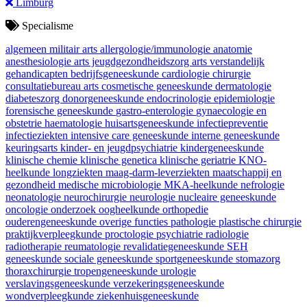
Limburg
Specialisme
algemeen militair arts
allergologie/immunologie
anatomie
anesthesiologie
arts jeugdgezondheidszorg
arts verstandelijk
gehandicapten
bedrijfsgeneeskunde
cardiologie
chirurgie
consultatiebureau arts
cosmetische geneeskunde
dermatologie
diabeteszorg
donorgeneeskunde
endocrinologie
epidemiologie
forensische geneeskunde
gastro-enterologie
gynaecologie en
obstetrie
haematologie
huisartsgeneeskunde
infectiepreventie
infectieziekten
intensive care geneeskunde
interne geneeskunde
keuringsarts
kinder- en jeugdpsychiatrie
kindergeneeskunde
klinische chemie
klinische genetica
klinische geriatrie
KNO-
heelkunde
longziekten
maag-darm-leverziekten
maatschappij en
gezondheid
medische microbiologie
MKA-heelkunde
nefrologie
neonatologie
neurochirurgie
neurologie
nucleaire geneeskunde
oncologie
onderzoek
oogheelkunde
orthopedie
ouderengeneeskunde
overige functies
pathologie
plastische chirurgie
praktijkverpleegkunde
proctologie
psychiatrie
radiologie
radiotherapie
reumatologie
revalidatiegeneeskunde
SEH
geneeskunde
sociale geneeskunde
sportgeneeskunde
stomazorg
thoraxchirurgie
tropengeneeskunde
urologie
verslavingsgeneeskunde
verzekeringsgeneeskunde
wondverpleegkunde
ziekenhuisgeneeskunde