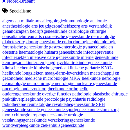
Noord-Brabant
Specialisme
algemeen militair arts
allergologie/immunologie
anatomie
anesthesiologie
arts jeugdgezondheidszorg
arts verstandelijk
gehandicapten
bedrijfsgeneeskunde
cardiologie
chirurgie
consultatiebureau arts
cosmetische geneeskunde
dermatologie
diabeteszorg
donorgeneeskunde
endocrinologie
epidemiologie
forensische geneeskunde
gastro-enterologie
gynaecologie en
obstetrie
haematologie
huisartsgeneeskunde
infectiepreventie
infectieziekten
intensive care geneeskunde
interne geneeskunde
keuringsarts
kinder- en jeugdpsychiatrie
kindergeneeskunde
klinische chemie
klinische genetica
klinische geriatrie
KNO-
heelkunde
longziekten
maag-darm-leverziekten
maatschappij en
gezondheid
medische microbiologie
MKA-heelkunde
nefrologie
neonatologie
neurochirurgie
neurologie
nucleaire geneeskunde
oncologie
onderzoek
oogheelkunde
orthopedie
ouderengeneeskunde
overige functies
pathologie
plastische chirurgie
praktijkverpleegkunde
proctologie
psychiatrie
radiologie
radiotherapie
reumatologie
revalidatiegeneeskunde
SEH
geneeskunde
sociale geneeskunde
sportgeneeskunde
stomazorg
thoraxchirurgie
tropengeneeskunde
urologie
verslavingsgeneeskunde
verzekeringsgeneeskunde
wondverpleegkunde
ziekenhuisgeneeskunde