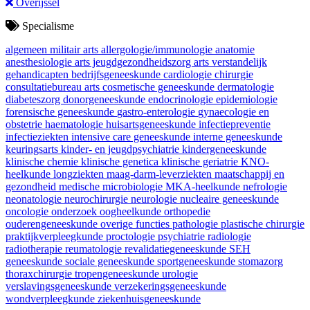
Overijssel
Specialisme
algemeen militair arts
allergologie/immunologie
anatomie
anesthesiologie
arts jeugdgezondheidszorg
arts verstandelijk
gehandicapten
bedrijfsgeneeskunde
cardiologie
chirurgie
consultatiebureau arts
cosmetische geneeskunde
dermatologie
diabeteszorg
donorgeneeskunde
endocrinologie
epidemiologie
forensische geneeskunde
gastro-enterologie
gynaecologie en
obstetrie
haematologie
huisartsgeneeskunde
infectiepreventie
infectieziekten
intensive care geneeskunde
interne geneeskunde
keuringsarts
kinder- en jeugdpsychiatrie
kindergeneeskunde
klinische chemie
klinische genetica
klinische geriatrie
KNO-
heelkunde
longziekten
maag-darm-leverziekten
maatschappij en
gezondheid
medische microbiologie
MKA-heelkunde
nefrologie
neonatologie
neurochirurgie
neurologie
nucleaire geneeskunde
oncologie
onderzoek
oogheelkunde
orthopedie
ouderengeneeskunde
overige functies
pathologie
plastische chirurgie
praktijkverpleegkunde
proctologie
psychiatrie
radiologie
radiotherapie
reumatologie
revalidatiegeneeskunde
SEH
geneeskunde
sociale geneeskunde
sportgeneeskunde
stomazorg
thoraxchirurgie
tropengeneeskunde
urologie
verslavingsgeneeskunde
verzekeringsgeneeskunde
wondverpleegkunde
ziekenhuisgeneeskunde