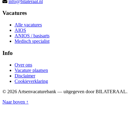
info@bilateraal.nl
Vacatures
Alle vacatures
AIOS
ANIOS / basisarts
Medisch specialist
Info
Over ons
Vacature plaatsen
Disclaimer
Cookieverklaring
© 2026 Artsenvacaturebank — uitgegeven door BILATERAAL.
Naar boven ↑