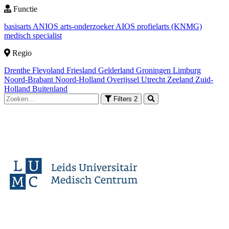
Functie
basisarts
ANIOS
arts-onderzoeker
AIOS
profielarts (KNMG)
medisch specialist
Regio
Drenthe
Flevoland
Friesland
Gelderland
Groningen
Limburg
Noord-Brabant
Noord-Holland
Overijssel
Utrecht
Zeeland
Zuid-
Holland
Buitenland
Filters
2