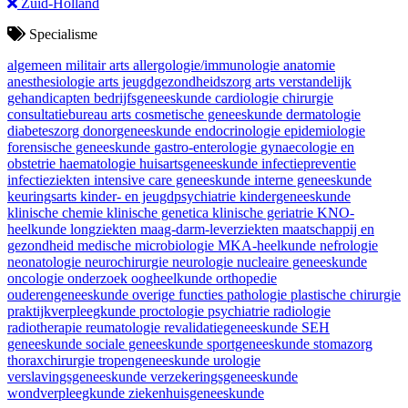
Zuid-Holland
Specialisme
algemeen militair arts
allergologie/immunologie
anatomie
anesthesiologie
arts jeugdgezondheidszorg
arts verstandelijk
gehandicapten
bedrijfsgeneeskunde
cardiologie
chirurgie
consultatiebureau arts
cosmetische geneeskunde
dermatologie
diabeteszorg
donorgeneeskunde
endocrinologie
epidemiologie
forensische geneeskunde
gastro-enterologie
gynaecologie en
obstetrie
haematologie
huisartsgeneeskunde
infectiepreventie
infectieziekten
intensive care geneeskunde
interne geneeskunde
keuringsarts
kinder- en jeugdpsychiatrie
kindergeneeskunde
klinische chemie
klinische genetica
klinische geriatrie
KNO-
heelkunde
longziekten
maag-darm-leverziekten
maatschappij en
gezondheid
medische microbiologie
MKA-heelkunde
nefrologie
neonatologie
neurochirurgie
neurologie
nucleaire geneeskunde
oncologie
onderzoek
oogheelkunde
orthopedie
ouderengeneeskunde
overige functies
pathologie
plastische chirurgie
praktijkverpleegkunde
proctologie
psychiatrie
radiologie
radiotherapie
reumatologie
revalidatiegeneeskunde
SEH
geneeskunde
sociale geneeskunde
sportgeneeskunde
stomazorg
thoraxchirurgie
tropengeneeskunde
urologie
verslavingsgeneeskunde
verzekeringsgeneeskunde
wondverpleegkunde
ziekenhuisgeneeskunde