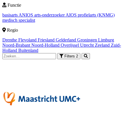
Functie
basisarts
ANIOS
arts-onderzoeker
AIOS
profielarts (KNMG)
medisch specialist
Regio
Drenthe
Flevoland
Friesland
Gelderland
Groningen
Limburg
Noord-Brabant
Noord-Holland
Overijssel
Utrecht
Zeeland
Zuid-
Holland
Buitenland
Filters
2