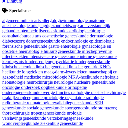
Limburg
Specialisme
algemeen militair arts
allergologie/immunologie
anatomie
anesthesiologie
arts jeugdgezondheidszorg
arts verstandelijk
gehandicapten
bedrijfsgeneeskunde
cardiologie
chirurgie
consultatiebureau arts
cosmetische geneeskunde
dermatologie
diabeteszorg
donorgeneeskunde
endocrinologie
epidemiologie
forensische geneeskunde
gastro-enterologie
gynaecologie en
obstetrie
haematologie
huisartsgeneeskunde
infectiepreventie
infectieziekten
intensive care geneeskunde
interne geneeskunde
keuringsarts
kinder- en jeugdpsychiatrie
kindergeneeskunde
klinische chemie
klinische genetica
klinische geriatrie
KNO-
heelkunde
longziekten
maag-darm-leverziekten
maatschappij en
gezondheid
medische microbiologie
MKA-heelkunde
nefrologie
neonatologie
neurochirurgie
neurologie
nucleaire geneeskunde
oncologie
onderzoek
oogheelkunde
orthopedie
ouderengeneeskunde
overige functies
pathologie
plastische chirurgie
praktijkverpleegkunde
proctologie
psychiatrie
radiologie
radiotherapie
reumatologie
revalidatiegeneeskunde
SEH
geneeskunde
sociale geneeskunde
sportgeneeskunde
stomazorg
thoraxchirurgie
tropengeneeskunde
urologie
verslavingsgeneeskunde
verzekeringsgeneeskunde
wondverpleegkunde
ziekenhuisgeneeskunde