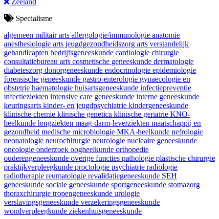
Zeeland
Specialisme
algemeen militair arts
allergologie/immunologie
anatomie
anesthesiologie
arts jeugdgezondheidszorg
arts verstandelijk
gehandicapten
bedrijfsgeneeskunde
cardiologie
chirurgie
consultatiebureau arts
cosmetische geneeskunde
dermatologie
diabeteszorg
donorgeneeskunde
endocrinologie
epidemiologie
forensische geneeskunde
gastro-enterologie
gynaecologie en
obstetrie
haematologie
huisartsgeneeskunde
infectiepreventie
infectieziekten
intensive care geneeskunde
interne geneeskunde
keuringsarts
kinder- en jeugdpsychiatrie
kindergeneeskunde
klinische chemie
klinische genetica
klinische geriatrie
KNO-
heelkunde
longziekten
maag-darm-leverziekten
maatschappij en
gezondheid
medische microbiologie
MKA-heelkunde
nefrologie
neonatologie
neurochirurgie
neurologie
nucleaire geneeskunde
oncologie
onderzoek
oogheelkunde
orthopedie
ouderengeneeskunde
overige functies
pathologie
plastische chirurgie
praktijkverpleegkunde
proctologie
psychiatrie
radiologie
radiotherapie
reumatologie
revalidatiegeneeskunde
SEH
geneeskunde
sociale geneeskunde
sportgeneeskunde
stomazorg
thoraxchirurgie
tropengeneeskunde
urologie
verslavingsgeneeskunde
verzekeringsgeneeskunde
wondverpleegkunde
ziekenhuisgeneeskunde