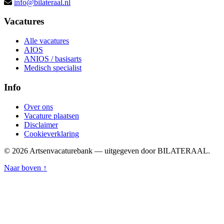
info@bilateraal.nl
Vacatures
Alle vacatures
AIOS
ANIOS / basisarts
Medisch specialist
Info
Over ons
Vacature plaatsen
Disclaimer
Cookieverklaring
© 2026 Artsenvacaturebank — uitgegeven door BILATERAAL.
Naar boven ↑