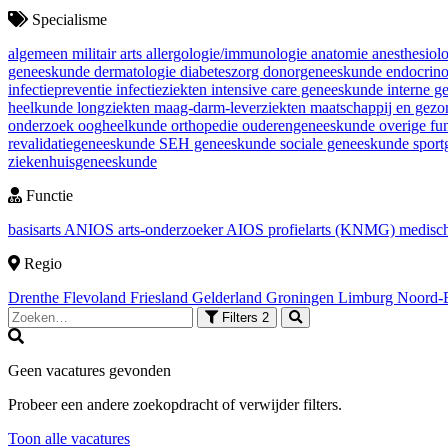
Specialisme
algemeen militair arts
allergologie/immunologie
anatomie
anesthesiol
geneeskunde
dermatologie
diabeteszorg
donorgeneeskunde
endocrin
infectiepreventie
infectieziekten
intensive care geneeskunde
interne 
heelkunde
longziekten
maag-darm-leverziekten
maatschappij en gez
onderzoek
oogheelkunde
orthopedie
ouderengeneeskunde
overige fu
revalidatiegeneeskunde
SEH geneeskunde
sociale geneeskunde
spor
ziekenhuisgeneeskunde
Functie
basisarts
ANIOS
arts-onderzoeker
AIOS
profielarts (KNMG)
medisch
Regio
Drenthe
Flevoland
Friesland
Gelderland
Groningen
Limburg
Noord-
Filters
2
Geen vacatures gevonden
Probeer een andere zoekopdracht of verwijder filters.
Toon alle vacatures