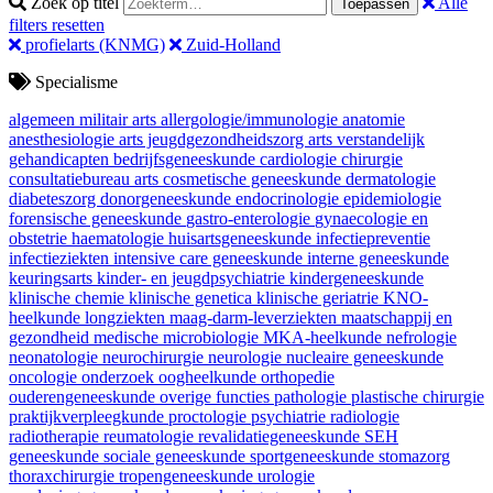
Zoek op titel
Alle
Toepassen
filters resetten
profielarts (KNMG)
Zuid-Holland
Specialisme
algemeen militair arts
allergologie/immunologie
anatomie
anesthesiologie
arts jeugdgezondheidszorg
arts verstandelijk
gehandicapten
bedrijfsgeneeskunde
cardiologie
chirurgie
consultatiebureau arts
cosmetische geneeskunde
dermatologie
diabeteszorg
donorgeneeskunde
endocrinologie
epidemiologie
forensische geneeskunde
gastro-enterologie
gynaecologie en
obstetrie
haematologie
huisartsgeneeskunde
infectiepreventie
infectieziekten
intensive care geneeskunde
interne geneeskunde
keuringsarts
kinder- en jeugdpsychiatrie
kindergeneeskunde
klinische chemie
klinische genetica
klinische geriatrie
KNO-
heelkunde
longziekten
maag-darm-leverziekten
maatschappij en
gezondheid
medische microbiologie
MKA-heelkunde
nefrologie
neonatologie
neurochirurgie
neurologie
nucleaire geneeskunde
oncologie
onderzoek
oogheelkunde
orthopedie
ouderengeneeskunde
overige functies
pathologie
plastische chirurgie
praktijkverpleegkunde
proctologie
psychiatrie
radiologie
radiotherapie
reumatologie
revalidatiegeneeskunde
SEH
geneeskunde
sociale geneeskunde
sportgeneeskunde
stomazorg
thoraxchirurgie
tropengeneeskunde
urologie