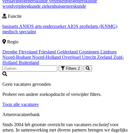
verslavingsgeneeskunde
verzekeringsgeneeskunde
wondverpleegkunde
ziekenhuisgeneeskunde
Functie
basisarts
ANIOS
arts-onderzoeker
AIOS
profielarts (KNMG)
medisch specialist
Regio
Drenthe
Flevoland
Friesland
Gelderland
Groningen
Limburg
Noord-Brabant
Noord-Holland
Overijssel
Utrecht
Zeeland
Zuid-
Holland
Buitenland
Filters
2
Geen vacatures gevonden
Probeer een andere zoekopdracht of verwijder filters.
Toon alle vacatures
Artsenvacaturebank
Sinds 2004 hét grootste overzicht van vacatures
exclusief
voor
artsen. In samenwerking met diverse partners brengen we dagelijks