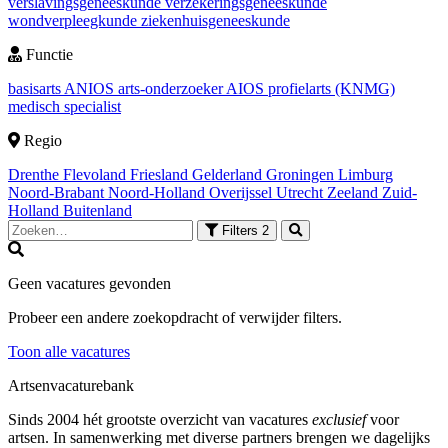
verslavingsgeneeskunde
verzekeringsgeneeskunde
wondverpleegkunde
ziekenhuisgeneeskunde
Functie
basisarts
ANIOS
arts-onderzoeker
AIOS
profielarts (KNMG)
medisch specialist
Regio
Drenthe
Flevoland
Friesland
Gelderland
Groningen
Limburg
Noord-Brabant
Noord-Holland
Overijssel
Utrecht
Zeeland
Zuid-
Holland
Buitenland
Filters
2
Geen vacatures gevonden
Probeer een andere zoekopdracht of verwijder filters.
Toon alle vacatures
Artsenvacaturebank
Sinds 2004 hét grootste overzicht van vacatures
exclusief
voor
artsen. In samenwerking met diverse partners brengen we dagelijks