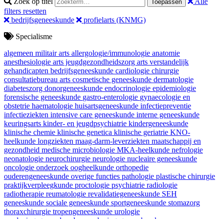
Zoek op titel
Alle
Toepassen
filters resetten
bedrijfsgeneeskunde
profielarts (KNMG)
Specialisme
algemeen militair arts
allergologie/immunologie
anatomie
anesthesiologie
arts jeugdgezondheidszorg
arts verstandelijk
gehandicapten
bedrijfsgeneeskunde
cardiologie
chirurgie
consultatiebureau arts
cosmetische geneeskunde
dermatologie
diabeteszorg
donorgeneeskunde
endocrinologie
epidemiologie
forensische geneeskunde
gastro-enterologie
gynaecologie en
obstetrie
haematologie
huisartsgeneeskunde
infectiepreventie
infectieziekten
intensive care geneeskunde
interne geneeskunde
keuringsarts
kinder- en jeugdpsychiatrie
kindergeneeskunde
klinische chemie
klinische genetica
klinische geriatrie
KNO-
heelkunde
longziekten
maag-darm-leverziekten
maatschappij en
gezondheid
medische microbiologie
MKA-heelkunde
nefrologie
neonatologie
neurochirurgie
neurologie
nucleaire geneeskunde
oncologie
onderzoek
oogheelkunde
orthopedie
ouderengeneeskunde
overige functies
pathologie
plastische chirurgie
praktijkverpleegkunde
proctologie
psychiatrie
radiologie
radiotherapie
reumatologie
revalidatiegeneeskunde
SEH
geneeskunde
sociale geneeskunde
sportgeneeskunde
stomazorg
thoraxchirurgie
tropengeneeskunde
urologie