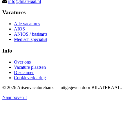
info@bilateraal.nl
Vacatures
Alle vacatures
AIOS
ANIOS / basisarts
Medisch specialist
Info
Over ons
Vacature plaatsen
Disclaimer
Cookieverklaring
© 2026 Artsenvacaturebank — uitgegeven door BILATERAAL.
Naar boven ↑