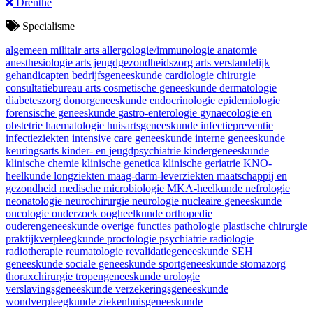
Drenthe
Specialisme
algemeen militair arts
allergologie/immunologie
anatomie
anesthesiologie
arts jeugdgezondheidszorg
arts verstandelijk
gehandicapten
bedrijfsgeneeskunde
cardiologie
chirurgie
consultatiebureau arts
cosmetische geneeskunde
dermatologie
diabeteszorg
donorgeneeskunde
endocrinologie
epidemiologie
forensische geneeskunde
gastro-enterologie
gynaecologie en
obstetrie
haematologie
huisartsgeneeskunde
infectiepreventie
infectieziekten
intensive care geneeskunde
interne geneeskunde
keuringsarts
kinder- en jeugdpsychiatrie
kindergeneeskunde
klinische chemie
klinische genetica
klinische geriatrie
KNO-
heelkunde
longziekten
maag-darm-leverziekten
maatschappij en
gezondheid
medische microbiologie
MKA-heelkunde
nefrologie
neonatologie
neurochirurgie
neurologie
nucleaire geneeskunde
oncologie
onderzoek
oogheelkunde
orthopedie
ouderengeneeskunde
overige functies
pathologie
plastische chirurgie
praktijkverpleegkunde
proctologie
psychiatrie
radiologie
radiotherapie
reumatologie
revalidatiegeneeskunde
SEH
geneeskunde
sociale geneeskunde
sportgeneeskunde
stomazorg
thoraxchirurgie
tropengeneeskunde
urologie
verslavingsgeneeskunde
verzekeringsgeneeskunde
wondverpleegkunde
ziekenhuisgeneeskunde