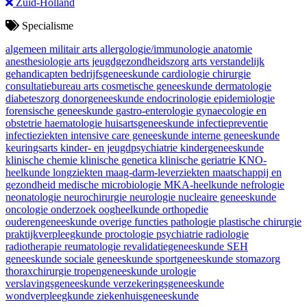
Zuid-Holland
Specialisme
algemeen militair arts
allergologie/immunologie
anatomie
anesthesiologie
arts jeugdgezondheidszorg
arts verstandelijk
gehandicapten
bedrijfsgeneeskunde
cardiologie
chirurgie
consultatiebureau arts
cosmetische geneeskunde
dermatologie
diabeteszorg
donorgeneeskunde
endocrinologie
epidemiologie
forensische geneeskunde
gastro-enterologie
gynaecologie en
obstetrie
haematologie
huisartsgeneeskunde
infectiepreventie
infectieziekten
intensive care geneeskunde
interne geneeskunde
keuringsarts
kinder- en jeugdpsychiatrie
kindergeneeskunde
klinische chemie
klinische genetica
klinische geriatrie
KNO-
heelkunde
longziekten
maag-darm-leverziekten
maatschappij en
gezondheid
medische microbiologie
MKA-heelkunde
nefrologie
neonatologie
neurochirurgie
neurologie
nucleaire geneeskunde
oncologie
onderzoek
oogheelkunde
orthopedie
ouderengeneeskunde
overige functies
pathologie
plastische chirurgie
praktijkverpleegkunde
proctologie
psychiatrie
radiologie
radiotherapie
reumatologie
revalidatiegeneeskunde
SEH
geneeskunde
sociale geneeskunde
sportgeneeskunde
stomazorg
thoraxchirurgie
tropengeneeskunde
urologie
verslavingsgeneeskunde
verzekeringsgeneeskunde
wondverpleegkunde
ziekenhuisgeneeskunde