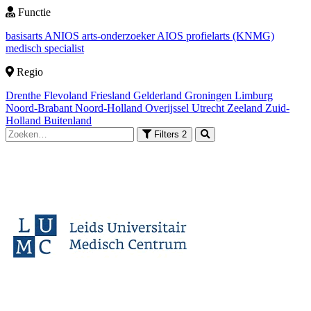
Functie
basisarts
ANIOS
arts-onderzoeker
AIOS
profielarts (KNMG)
medisch specialist
Regio
Drenthe
Flevoland
Friesland
Gelderland
Groningen
Limburg
Noord-Brabant
Noord-Holland
Overijssel
Utrecht
Zeeland
Zuid-
Holland
Buitenland
Filters
2