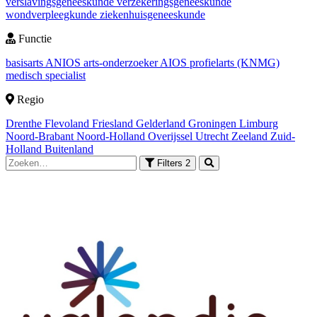
verslavingsgeneeskunde
verzekeringsgeneeskunde
wondverpleegkunde
ziekenhuisgeneeskunde
Functie
basisarts
ANIOS
arts-onderzoeker
AIOS
profielarts (KNMG)
medisch specialist
Regio
Drenthe
Flevoland
Friesland
Gelderland
Groningen
Limburg
Noord-Brabant
Noord-Holland
Overijssel
Utrecht
Zeeland
Zuid-
Holland
Buitenland
Filters
2