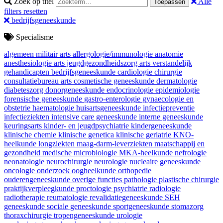
Zoek op titel
Alle
Toepassen
filters resetten
bedrijfsgeneeskunde
Specialisme
algemeen militair arts
allergologie/immunologie
anatomie
anesthesiologie
arts jeugdgezondheidszorg
arts verstandelijk
gehandicapten
bedrijfsgeneeskunde
cardiologie
chirurgie
consultatiebureau arts
cosmetische geneeskunde
dermatologie
diabeteszorg
donorgeneeskunde
endocrinologie
epidemiologie
forensische geneeskunde
gastro-enterologie
gynaecologie en
obstetrie
haematologie
huisartsgeneeskunde
infectiepreventie
infectieziekten
intensive care geneeskunde
interne geneeskunde
keuringsarts
kinder- en jeugdpsychiatrie
kindergeneeskunde
klinische chemie
klinische genetica
klinische geriatrie
KNO-
heelkunde
longziekten
maag-darm-leverziekten
maatschappij en
gezondheid
medische microbiologie
MKA-heelkunde
nefrologie
neonatologie
neurochirurgie
neurologie
nucleaire geneeskunde
oncologie
onderzoek
oogheelkunde
orthopedie
ouderengeneeskunde
overige functies
pathologie
plastische chirurgie
praktijkverpleegkunde
proctologie
psychiatrie
radiologie
radiotherapie
reumatologie
revalidatiegeneeskunde
SEH
geneeskunde
sociale geneeskunde
sportgeneeskunde
stomazorg
thoraxchirurgie
tropengeneeskunde
urologie