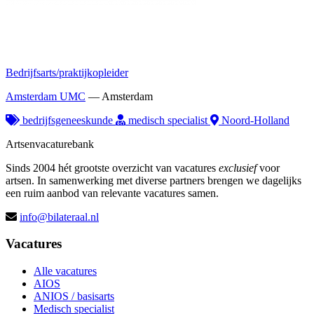
Bedrijfsarts/praktijkopleider
Amsterdam UMC
—
Amsterdam
bedrijfsgeneeskunde
medisch specialist
Noord-Holland
Artsenvacaturebank
Sinds 2004 hét grootste overzicht van vacatures
exclusief
voor
artsen. In samenwerking met diverse partners brengen we dagelijks
een ruim aanbod van relevante vacatures samen.
info@bilateraal.nl
Vacatures
Alle vacatures
AIOS
ANIOS / basisarts
Medisch specialist