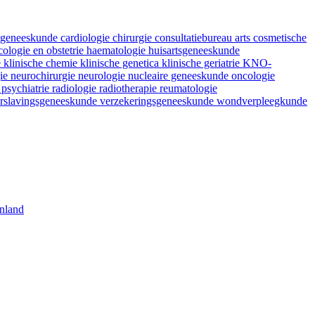
fsgeneeskunde
cardiologie
chirurgie
consultatiebureau arts
cosmetische
ologie en obstetrie
haematologie
huisartsgeneeskunde
e
klinische chemie
klinische genetica
klinische geriatrie
KNO-
gie
neurochirurgie
neurologie
nucleaire geneeskunde
oncologie
e
psychiatrie
radiologie
radiotherapie
reumatologie
rslavingsgeneeskunde
verzekeringsgeneeskunde
wondverpleegkunde
nland