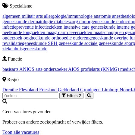
Specialisme
algemeen militair arts
allergologie/immunologie
anatomie
anesthesiol
geneeskunde
dermatologie
diabeteszorg
donorgeneeskunde
endocrin
infectiepreventie
infectieziekten
intensive care geneeskunde
interne 
heelkunde
longziekten
maag-darm-leverziekten
maatschappij en gez
onderzoek
oogheelkunde
orthopedie
ouderengeneeskunde
overige fu
revalidatiegeneeskunde
SEH geneeskunde
sociale geneeskunde
spor
ziekenhuisgeneeskunde
Functie
basisarts
ANIOS
arts-onderzoeker
AIOS
profielarts (KNMG)
medisch
Regio
Drenthe
Flevoland
Friesland
Gelderland
Groningen
Limburg
Noord-
Filters
2
Geen vacatures gevonden
Probeer een andere zoekopdracht of verwijder filters.
Toon alle vacatures