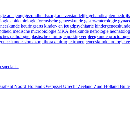
ogie
arts jeugdgezondheidszorg
arts verstandelijk gehandicapten
bedrij
ologie
epidemiologie
forensische geneeskunde
gastro-enterologie
gynaec
geneeskunde
keuringsarts
kinder- en jeugdpsychiatrie
kindergeneeskund
ondheid
medische microbiologie
MKA-heelkunde
nefrologie
neonatolo
ncties
pathologie
plastische chirurgie
praktijkverpleegkunde
proctologi
tgeneeskunde
stomazorg
thoraxchirurgie
tropengeneeskunde
urologie
ve
 specialist
Brabant
Noord-Holland
Overijssel
Utrecht
Zeeland
Zuid-Holland
Buite