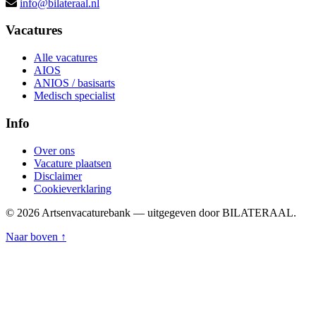
info@bilateraal.nl
Vacatures
Alle vacatures
AIOS
ANIOS / basisarts
Medisch specialist
Info
Over ons
Vacature plaatsen
Disclaimer
Cookieverklaring
© 2026 Artsenvacaturebank — uitgegeven door BILATERAAL.
Naar boven ↑