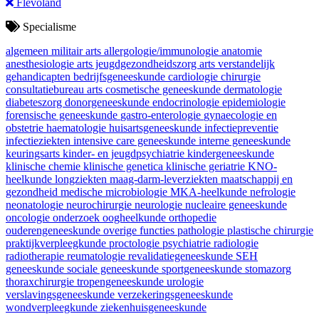
Flevoland
Specialisme
algemeen militair arts
allergologie/immunologie
anatomie
anesthesiologie
arts jeugdgezondheidszorg
arts verstandelijk
gehandicapten
bedrijfsgeneeskunde
cardiologie
chirurgie
consultatiebureau arts
cosmetische geneeskunde
dermatologie
diabeteszorg
donorgeneeskunde
endocrinologie
epidemiologie
forensische geneeskunde
gastro-enterologie
gynaecologie en
obstetrie
haematologie
huisartsgeneeskunde
infectiepreventie
infectieziekten
intensive care geneeskunde
interne geneeskunde
keuringsarts
kinder- en jeugdpsychiatrie
kindergeneeskunde
klinische chemie
klinische genetica
klinische geriatrie
KNO-
heelkunde
longziekten
maag-darm-leverziekten
maatschappij en
gezondheid
medische microbiologie
MKA-heelkunde
nefrologie
neonatologie
neurochirurgie
neurologie
nucleaire geneeskunde
oncologie
onderzoek
oogheelkunde
orthopedie
ouderengeneeskunde
overige functies
pathologie
plastische chirurgie
praktijkverpleegkunde
proctologie
psychiatrie
radiologie
radiotherapie
reumatologie
revalidatiegeneeskunde
SEH
geneeskunde
sociale geneeskunde
sportgeneeskunde
stomazorg
thoraxchirurgie
tropengeneeskunde
urologie
verslavingsgeneeskunde
verzekeringsgeneeskunde
wondverpleegkunde
ziekenhuisgeneeskunde