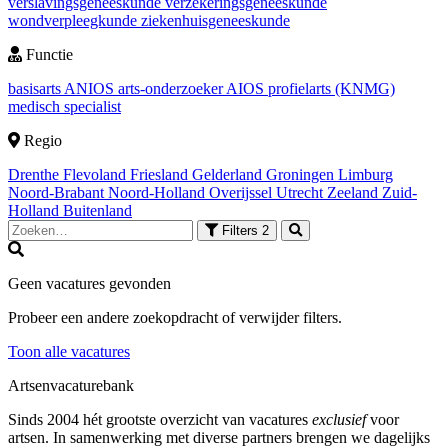
verslavingsgeneeskunde
verzekeringsgeneeskunde
wondverpleegkunde
ziekenhuisgeneeskunde
Functie
basisarts
ANIOS
arts-onderzoeker
AIOS
profielarts (KNMG)
medisch specialist
Regio
Drenthe
Flevoland
Friesland
Gelderland
Groningen
Limburg
Noord-Brabant
Noord-Holland
Overijssel
Utrecht
Zeeland
Zuid-
Holland
Buitenland
Filters
2
Geen vacatures gevonden
Probeer een andere zoekopdracht of verwijder filters.
Toon alle vacatures
Artsenvacaturebank
Sinds 2004 hét grootste overzicht van vacatures
exclusief
voor
artsen. In samenwerking met diverse partners brengen we dagelijks