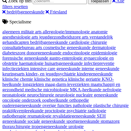
Zoek op titel
Alle
Toepassen
filters resetten
bedrijfsgeneeskunde
Friesland
Specialisme
algemeen militair arts
allergologie/immunologie
anatomie
anesthesiologie
arts jeugdgezondheidszorg
arts verstandelijk
gehandicapten
bedrijfsgeneeskunde
cardiologie
chirurgie
consultatiebureau arts
cosmetische geneeskunde
dermatologie
diabeteszorg
donorgeneeskunde
endocrinologie
epidemiologie
forensische geneeskunde
gastro-enterologie
gynaecologie en
obstetrie
haematologie
huisartsgeneeskunde
infectiepreventie
infectieziekten
intensive care geneeskunde
interne geneeskunde
keuringsarts
kinder- en jeugdpsychiatrie
kindergeneeskunde
klinische chemie
klinische genetica
klinische geriatrie
KNO-
heelkunde
longziekten
maag-darm-leverziekten
maatschappij en
gezondheid
medische microbiologie
MKA-heelkunde
nefrologie
neonatologie
neurochirurgie
neurologie
nucleaire geneeskunde
oncologie
onderzoek
oogheelkunde
orthopedie
ouderengeneeskunde
overige functies
pathologie
plastische chirurgie
praktijkverpleegkunde
proctologie
psychiatrie
radiologie
radiotherapie
reumatologie
revalidatiegeneeskunde
SEH
geneeskunde
sociale geneeskunde
sportgeneeskunde
stomazorg
thoraxchirurgie
tropengeneeskunde
urologie