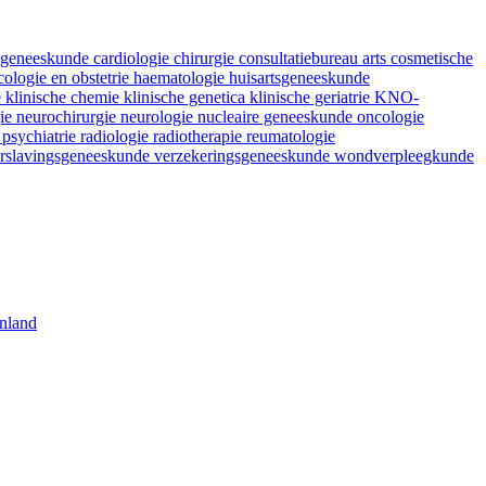
fsgeneeskunde
cardiologie
chirurgie
consultatiebureau arts
cosmetische
ologie en obstetrie
haematologie
huisartsgeneeskunde
e
klinische chemie
klinische genetica
klinische geriatrie
KNO-
gie
neurochirurgie
neurologie
nucleaire geneeskunde
oncologie
e
psychiatrie
radiologie
radiotherapie
reumatologie
rslavingsgeneeskunde
verzekeringsgeneeskunde
wondverpleegkunde
nland