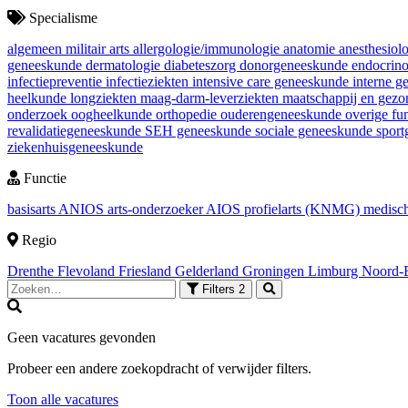
Specialisme
algemeen militair arts
allergologie/immunologie
anatomie
anesthesiol
geneeskunde
dermatologie
diabeteszorg
donorgeneeskunde
endocrin
infectiepreventie
infectieziekten
intensive care geneeskunde
interne 
heelkunde
longziekten
maag-darm-leverziekten
maatschappij en gez
onderzoek
oogheelkunde
orthopedie
ouderengeneeskunde
overige fu
revalidatiegeneeskunde
SEH geneeskunde
sociale geneeskunde
spor
ziekenhuisgeneeskunde
Functie
basisarts
ANIOS
arts-onderzoeker
AIOS
profielarts (KNMG)
medisch
Regio
Drenthe
Flevoland
Friesland
Gelderland
Groningen
Limburg
Noord-
Filters
2
Geen vacatures gevonden
Probeer een andere zoekopdracht of verwijder filters.
Toon alle vacatures