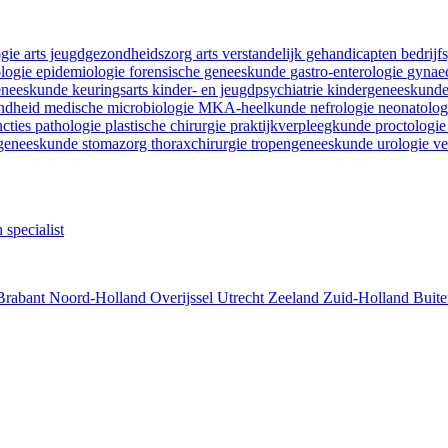
ogie
arts jeugdgezondheidszorg
arts verstandelijk gehandicapten
bedrij
ologie
epidemiologie
forensische geneeskunde
gastro-enterologie
gynaec
geneeskunde
keuringsarts
kinder- en jeugdpsychiatrie
kindergeneeskund
ondheid
medische microbiologie
MKA-heelkunde
nefrologie
neonatolo
ncties
pathologie
plastische chirurgie
praktijkverpleegkunde
proctologi
tgeneeskunde
stomazorg
thoraxchirurgie
tropengeneeskunde
urologie
ve
 specialist
Brabant
Noord-Holland
Overijssel
Utrecht
Zeeland
Zuid-Holland
Buite