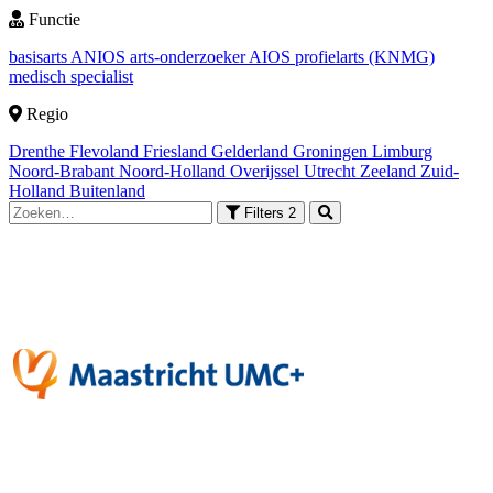
Functie
basisarts
ANIOS
arts-onderzoeker
AIOS
profielarts (KNMG)
medisch specialist
Regio
Drenthe
Flevoland
Friesland
Gelderland
Groningen
Limburg
Noord-Brabant
Noord-Holland
Overijssel
Utrecht
Zeeland
Zuid-
Holland
Buitenland
Filters
2