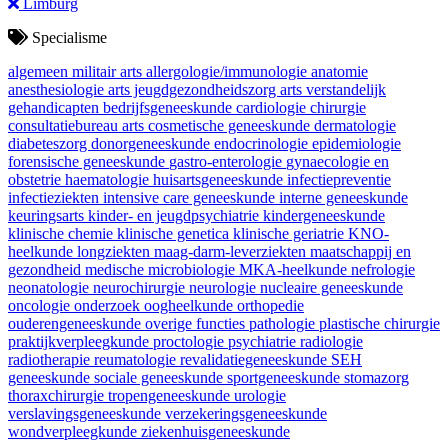
Limburg
Specialisme
algemeen militair arts
allergologie/immunologie
anatomie
anesthesiologie
arts jeugdgezondheidszorg
arts verstandelijk
gehandicapten
bedrijfsgeneeskunde
cardiologie
chirurgie
consultatiebureau arts
cosmetische geneeskunde
dermatologie
diabeteszorg
donorgeneeskunde
endocrinologie
epidemiologie
forensische geneeskunde
gastro-enterologie
gynaecologie en
obstetrie
haematologie
huisartsgeneeskunde
infectiepreventie
infectieziekten
intensive care geneeskunde
interne geneeskunde
keuringsarts
kinder- en jeugdpsychiatrie
kindergeneeskunde
klinische chemie
klinische genetica
klinische geriatrie
KNO-
heelkunde
longziekten
maag-darm-leverziekten
maatschappij en
gezondheid
medische microbiologie
MKA-heelkunde
nefrologie
neonatologie
neurochirurgie
neurologie
nucleaire geneeskunde
oncologie
onderzoek
oogheelkunde
orthopedie
ouderengeneeskunde
overige functies
pathologie
plastische chirurgie
praktijkverpleegkunde
proctologie
psychiatrie
radiologie
radiotherapie
reumatologie
revalidatiegeneeskunde
SEH
geneeskunde
sociale geneeskunde
sportgeneeskunde
stomazorg
thoraxchirurgie
tropengeneeskunde
urologie
verslavingsgeneeskunde
verzekeringsgeneeskunde
wondverpleegkunde
ziekenhuisgeneeskunde