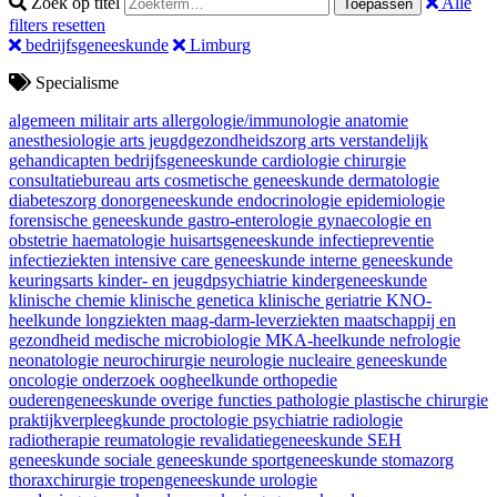
Zoek op titel
Alle
Toepassen
filters resetten
bedrijfsgeneeskunde
Limburg
Specialisme
algemeen militair arts
allergologie/immunologie
anatomie
anesthesiologie
arts jeugdgezondheidszorg
arts verstandelijk
gehandicapten
bedrijfsgeneeskunde
cardiologie
chirurgie
consultatiebureau arts
cosmetische geneeskunde
dermatologie
diabeteszorg
donorgeneeskunde
endocrinologie
epidemiologie
forensische geneeskunde
gastro-enterologie
gynaecologie en
obstetrie
haematologie
huisartsgeneeskunde
infectiepreventie
infectieziekten
intensive care geneeskunde
interne geneeskunde
keuringsarts
kinder- en jeugdpsychiatrie
kindergeneeskunde
klinische chemie
klinische genetica
klinische geriatrie
KNO-
heelkunde
longziekten
maag-darm-leverziekten
maatschappij en
gezondheid
medische microbiologie
MKA-heelkunde
nefrologie
neonatologie
neurochirurgie
neurologie
nucleaire geneeskunde
oncologie
onderzoek
oogheelkunde
orthopedie
ouderengeneeskunde
overige functies
pathologie
plastische chirurgie
praktijkverpleegkunde
proctologie
psychiatrie
radiologie
radiotherapie
reumatologie
revalidatiegeneeskunde
SEH
geneeskunde
sociale geneeskunde
sportgeneeskunde
stomazorg
thoraxchirurgie
tropengeneeskunde
urologie