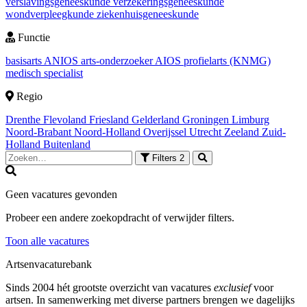
verslavingsgeneeskunde
verzekeringsgeneeskunde
wondverpleegkunde
ziekenhuisgeneeskunde
Functie
basisarts
ANIOS
arts-onderzoeker
AIOS
profielarts (KNMG)
medisch specialist
Regio
Drenthe
Flevoland
Friesland
Gelderland
Groningen
Limburg
Noord-Brabant
Noord-Holland
Overijssel
Utrecht
Zeeland
Zuid-
Holland
Buitenland
Filters
2
Geen vacatures gevonden
Probeer een andere zoekopdracht of verwijder filters.
Toon alle vacatures
Artsenvacaturebank
Sinds 2004 hét grootste overzicht van vacatures
exclusief
voor
artsen. In samenwerking met diverse partners brengen we dagelijks