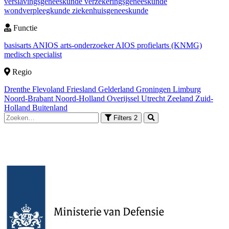
verslavingsgeneeskunde
verzekeringsgeneeskunde
wondverpleegkunde
ziekenhuisgeneeskunde
Functie
basisarts
ANIOS
arts-onderzoeker
AIOS
profielarts (KNMG)
medisch specialist
Regio
Drenthe
Flevoland
Friesland
Gelderland
Groningen
Limburg
Noord-Brabant
Noord-Holland
Overijssel
Utrecht
Zeeland
Zuid-
Holland
Buitenland
Filters
2