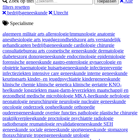
Zoek op titel
Alle
Toepassen
filters resetten
bedrijfsgeneeskunde
Utrecht
Specialisme
algemeen militair arts
allergologie/immunologie
anatomie
anesthesiologie
arts jeugdgezondheidszorg
arts verstandelijk
gehandicapten
bedrijfsgeneeskunde
cardiologie
chirurgie
consultatiebureau arts
cosmetische geneeskunde
dermatologie
diabeteszorg
donorgeneeskunde
endocrinologie
epidemiologie
forensische geneeskunde
gastro-enterologie
gynaecologie en
obstetrie
haematologie
huisartsgeneeskunde
infectiepreventie
infectieziekten
intensive care geneeskunde
interne geneeskunde
keuringsarts
kinder- en jeugdpsychiatrie
kindergeneeskunde
klinische chemie
klinische genetica
klinische geriatrie
KNO-
heelkunde
longziekten
maag-darm-leverziekten
maatschappij en
gezondheid
medische microbiologie
MKA-heelkunde
nefrologie
neonatologie
neurochirurgie
neurologie
nucleaire geneeskunde
oncologie
onderzoek
oogheelkunde
orthopedie
ouderengeneeskunde
overige functies
pathologie
plastische chirurgie
praktijkverpleegkunde
proctologie
psychiatrie
radiologie
radiotherapie
reumatologie
revalidatiegeneeskunde
SEH
geneeskunde
sociale geneeskunde
sportgeneeskunde
stomazorg
thoraxchirurgie
tropengeneeskunde
urologie