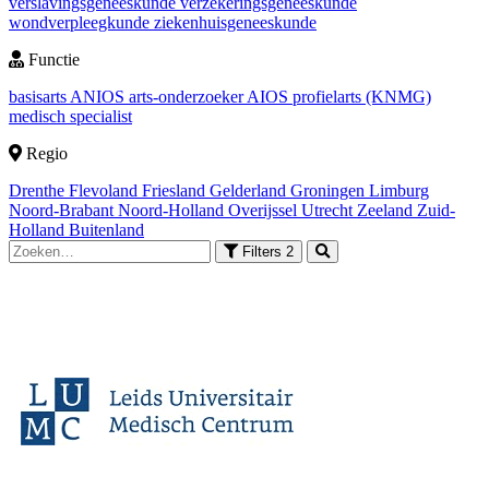
verslavingsgeneeskunde
verzekeringsgeneeskunde
wondverpleegkunde
ziekenhuisgeneeskunde
Functie
basisarts
ANIOS
arts-onderzoeker
AIOS
profielarts (KNMG)
medisch specialist
Regio
Drenthe
Flevoland
Friesland
Gelderland
Groningen
Limburg
Noord-Brabant
Noord-Holland
Overijssel
Utrecht
Zeeland
Zuid-
Holland
Buitenland
Filters
2