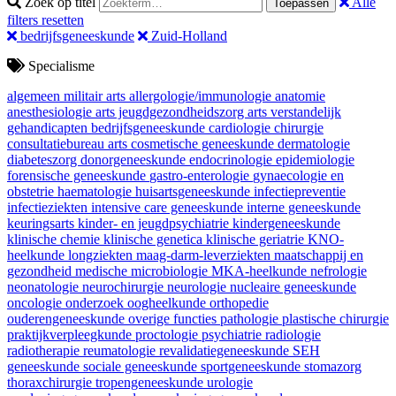
Zoek op titel
Alle
Toepassen
filters resetten
bedrijfsgeneeskunde
Zuid-Holland
Specialisme
algemeen militair arts
allergologie/immunologie
anatomie
anesthesiologie
arts jeugdgezondheidszorg
arts verstandelijk
gehandicapten
bedrijfsgeneeskunde
cardiologie
chirurgie
consultatiebureau arts
cosmetische geneeskunde
dermatologie
diabeteszorg
donorgeneeskunde
endocrinologie
epidemiologie
forensische geneeskunde
gastro-enterologie
gynaecologie en
obstetrie
haematologie
huisartsgeneeskunde
infectiepreventie
infectieziekten
intensive care geneeskunde
interne geneeskunde
keuringsarts
kinder- en jeugdpsychiatrie
kindergeneeskunde
klinische chemie
klinische genetica
klinische geriatrie
KNO-
heelkunde
longziekten
maag-darm-leverziekten
maatschappij en
gezondheid
medische microbiologie
MKA-heelkunde
nefrologie
neonatologie
neurochirurgie
neurologie
nucleaire geneeskunde
oncologie
onderzoek
oogheelkunde
orthopedie
ouderengeneeskunde
overige functies
pathologie
plastische chirurgie
praktijkverpleegkunde
proctologie
psychiatrie
radiologie
radiotherapie
reumatologie
revalidatiegeneeskunde
SEH
geneeskunde
sociale geneeskunde
sportgeneeskunde
stomazorg
thoraxchirurgie
tropengeneeskunde
urologie