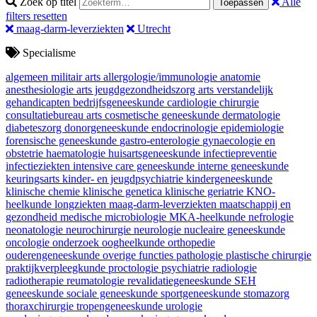
Zoek op titel
Alle
Toepassen
filters resetten
maag-darm-leverziekten
Utrecht
Specialisme
algemeen militair arts
allergologie/immunologie
anatomie
anesthesiologie
arts jeugdgezondheidszorg
arts verstandelijk
gehandicapten
bedrijfsgeneeskunde
cardiologie
chirurgie
consultatiebureau arts
cosmetische geneeskunde
dermatologie
diabeteszorg
donorgeneeskunde
endocrinologie
epidemiologie
forensische geneeskunde
gastro-enterologie
gynaecologie en
obstetrie
haematologie
huisartsgeneeskunde
infectiepreventie
infectieziekten
intensive care geneeskunde
interne geneeskunde
keuringsarts
kinder- en jeugdpsychiatrie
kindergeneeskunde
klinische chemie
klinische genetica
klinische geriatrie
KNO-
heelkunde
longziekten
maag-darm-leverziekten
maatschappij en
gezondheid
medische microbiologie
MKA-heelkunde
nefrologie
neonatologie
neurochirurgie
neurologie
nucleaire geneeskunde
oncologie
onderzoek
oogheelkunde
orthopedie
ouderengeneeskunde
overige functies
pathologie
plastische chirurgie
praktijkverpleegkunde
proctologie
psychiatrie
radiologie
radiotherapie
reumatologie
revalidatiegeneeskunde
SEH
geneeskunde
sociale geneeskunde
sportgeneeskunde
stomazorg
thoraxchirurgie
tropengeneeskunde
urologie