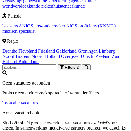
verslavingsgeneeskunde
verzekeringsgeneeskunde
wondverpleegkunde
ziekenhuisgeneeskunde
Functie
basisarts
ANIOS
arts-onderzoeker
AIOS
profielarts (KNMG)
medisch specialist
Regio
Drenthe
Flevoland
Friesland
Gelderland
Groningen
Limburg
Noord-Brabant
Noord-Holland
Overijssel
Utrecht
Zeeland
Zuid-
Holland
Buitenland
Filters
2
Geen vacatures gevonden
Probeer een andere zoekopdracht of verwijder filters.
Toon alle vacatures
Artsenvacaturebank
Sinds 2004 hét grootste overzicht van vacatures
exclusief
voor
artsen. In samenwerking met diverse partners brengen we dagelijks