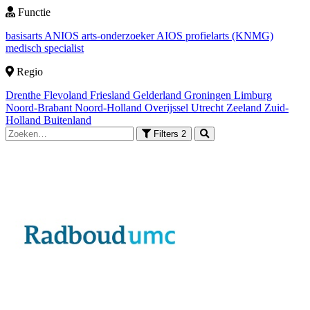
Functie
basisarts
ANIOS
arts-onderzoeker
AIOS
profielarts (KNMG)
medisch specialist
Regio
Drenthe
Flevoland
Friesland
Gelderland
Groningen
Limburg
Noord-Brabant
Noord-Holland
Overijssel
Utrecht
Zeeland
Zuid-
Holland
Buitenland
Filters
2