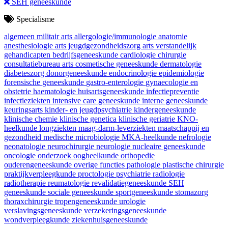
SEH geneeskunde
Specialisme
algemeen militair arts
allergologie/immunologie
anatomie
anesthesiologie
arts jeugdgezondheidszorg
arts verstandelijk
gehandicapten
bedrijfsgeneeskunde
cardiologie
chirurgie
consultatiebureau arts
cosmetische geneeskunde
dermatologie
diabeteszorg
donorgeneeskunde
endocrinologie
epidemiologie
forensische geneeskunde
gastro-enterologie
gynaecologie en
obstetrie
haematologie
huisartsgeneeskunde
infectiepreventie
infectieziekten
intensive care geneeskunde
interne geneeskunde
keuringsarts
kinder- en jeugdpsychiatrie
kindergeneeskunde
klinische chemie
klinische genetica
klinische geriatrie
KNO-
heelkunde
longziekten
maag-darm-leverziekten
maatschappij en
gezondheid
medische microbiologie
MKA-heelkunde
nefrologie
neonatologie
neurochirurgie
neurologie
nucleaire geneeskunde
oncologie
onderzoek
oogheelkunde
orthopedie
ouderengeneeskunde
overige functies
pathologie
plastische chirurgie
praktijkverpleegkunde
proctologie
psychiatrie
radiologie
radiotherapie
reumatologie
revalidatiegeneeskunde
SEH
geneeskunde
sociale geneeskunde
sportgeneeskunde
stomazorg
thoraxchirurgie
tropengeneeskunde
urologie
verslavingsgeneeskunde
verzekeringsgeneeskunde
wondverpleegkunde
ziekenhuisgeneeskunde