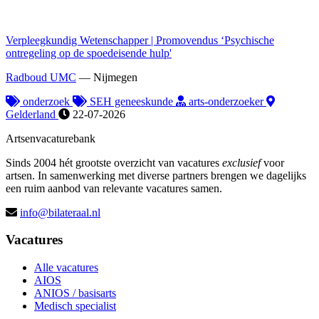
Verpleegkundig Wetenschapper | Promovendus ‘Psychische
ontregeling op de spoedeisende hulp'
Radboud UMC
—
Nijmegen
onderzoek
SEH geneeskunde
arts-onderzoeker
Gelderland
22-07-2026
Artsenvacaturebank
Sinds 2004 hét grootste overzicht van vacatures
exclusief
voor
artsen. In samenwerking met diverse partners brengen we dagelijks
een ruim aanbod van relevante vacatures samen.
info@bilateraal.nl
Vacatures
Alle vacatures
AIOS
ANIOS / basisarts
Medisch specialist