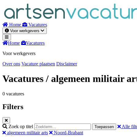
Naar
inhoud
Home
Vacatures
Voor werkgevers
Home
Vacatures
Voor werkgevers
Over ons
Vacature plaatsen
Disclaimer
Vacatures
/ algemeen militair ar
0 vacatures
Filters
Zoek op titel
Alle filt
Toepassen
algemeen militair arts
Noord-Brabant