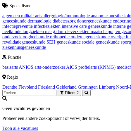
Specialisme
algemeen militair arts
allergologie/immunologie
anatomie
anesthesiol
geneeskunde
dermatologie
diabeteszorg
donorgeneeskunde
endocrin
infectiepreventie
infectieziekten
intensive care geneeskunde
interne 
heelkunde
longziekten
maag-darm-leverziekten
maatschappij en gez
onderzoek
oogheelkunde
orthopedie
ouderengeneeskunde
overige fu
revalidatiegeneeskunde
SEH geneeskunde
sociale geneeskunde
spor
ziekenhuisgeneeskunde
Functie
basisarts
ANIOS
arts-onderzoeker
AIOS
profielarts (KNMG)
medisch
Regio
Drenthe
Flevoland
Friesland
Gelderland
Groningen
Limburg
Noord-
Filters
2
Geen vacatures gevonden
Probeer een andere zoekopdracht of verwijder filters.
Toon alle vacatures