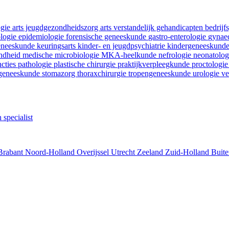
ogie
arts jeugdgezondheidszorg
arts verstandelijk gehandicapten
bedrij
ologie
epidemiologie
forensische geneeskunde
gastro-enterologie
gynaec
geneeskunde
keuringsarts
kinder- en jeugdpsychiatrie
kindergeneeskund
ondheid
medische microbiologie
MKA-heelkunde
nefrologie
neonatolo
ncties
pathologie
plastische chirurgie
praktijkverpleegkunde
proctologi
tgeneeskunde
stomazorg
thoraxchirurgie
tropengeneeskunde
urologie
ve
 specialist
Brabant
Noord-Holland
Overijssel
Utrecht
Zeeland
Zuid-Holland
Buite