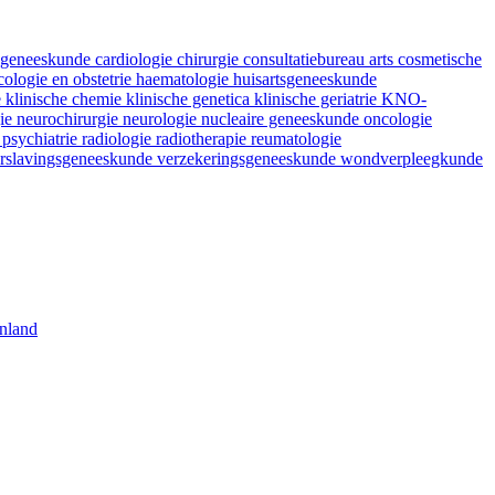
fsgeneeskunde
cardiologie
chirurgie
consultatiebureau arts
cosmetische
ologie en obstetrie
haematologie
huisartsgeneeskunde
e
klinische chemie
klinische genetica
klinische geriatrie
KNO-
gie
neurochirurgie
neurologie
nucleaire geneeskunde
oncologie
e
psychiatrie
radiologie
radiotherapie
reumatologie
rslavingsgeneeskunde
verzekeringsgeneeskunde
wondverpleegkunde
nland