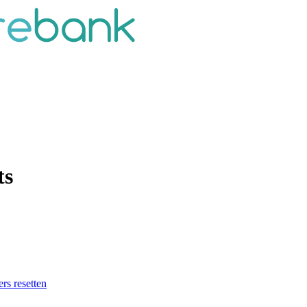
ts
ers resetten