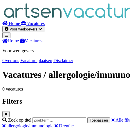
Naar
inhoud
Home
Vacatures
Voor werkgevers
Home
Vacatures
Voor werkgevers
Over ons
Vacature plaatsen
Disclaimer
Vacatures
/ allergologie/immuno
0 vacatures
Filters
Zoek op titel
Alle filt
Toepassen
allergologie/immunologie
Drenthe