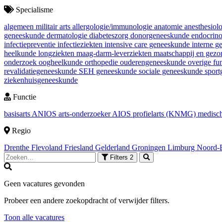
Specialisme
algemeen militair arts
allergologie/immunologie
anatomie
anesthesiol
geneeskunde
dermatologie
diabeteszorg
donorgeneeskunde
endocrin
infectiepreventie
infectieziekten
intensive care geneeskunde
interne 
heelkunde
longziekten
maag-darm-leverziekten
maatschappij en gez
onderzoek
oogheelkunde
orthopedie
ouderengeneeskunde
overige fu
revalidatiegeneeskunde
SEH geneeskunde
sociale geneeskunde
spor
ziekenhuisgeneeskunde
Functie
basisarts
ANIOS
arts-onderzoeker
AIOS
profielarts (KNMG)
medisch
Regio
Drenthe
Flevoland
Friesland
Gelderland
Groningen
Limburg
Noord-
Filters
2
Geen vacatures gevonden
Probeer een andere zoekopdracht of verwijder filters.
Toon alle vacatures