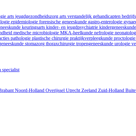
ogie
arts jeugdgezondheidszorg
arts verstandelijk gehandicapten
bedrij
ologie
epidemiologie
forensische geneeskunde
gastro-enterologie
gynaec
geneeskunde
keuringsarts
kinder- en jeugdpsychiatrie
kindergeneeskund
ondheid
medische microbiologie
MKA-heelkunde
nefrologie
neonatolo
ncties
pathologie
plastische chirurgie
praktijkverpleegkunde
proctologi
tgeneeskunde
stomazorg
thoraxchirurgie
tropengeneeskunde
urologie
ve
 specialist
Brabant
Noord-Holland
Overijssel
Utrecht
Zeeland
Zuid-Holland
Buite