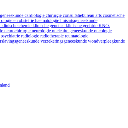
fsgeneeskunde
cardiologie
chirurgie
consultatiebureau arts
cosmetische
ologie en obstetrie
haematologie
huisartsgeneeskunde
e
klinische chemie
klinische genetica
klinische geriatrie
KNO-
gie
neurochirurgie
neurologie
nucleaire geneeskunde
oncologie
e
psychiatrie
radiologie
radiotherapie
reumatologie
rslavingsgeneeskunde
verzekeringsgeneeskunde
wondverpleegkunde
nland