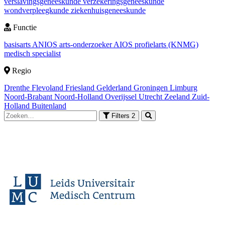
verslavingsgeneeskunde
verzekeringsgeneeskunde
wondverpleegkunde
ziekenhuisgeneeskunde
Functie
basisarts
ANIOS
arts-onderzoeker
AIOS
profielarts (KNMG)
medisch specialist
Regio
Drenthe
Flevoland
Friesland
Gelderland
Groningen
Limburg
Noord-Brabant
Noord-Holland
Overijssel
Utrecht
Zeeland
Zuid-
Holland
Buitenland
Filters
2