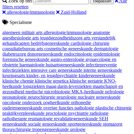
Zoek op titel
Alle
Toepassen
filters resetten
allergologie/immunologie
Zuid-Holland
Specialisme
algemeen militair arts
allergologie/immunologie
anatomie
anesthesiologie
arts jeugdgezondheidszorg
arts verstandelijk
gehandicapten
bedrijfsgeneeskunde
cardiologie
chirurgie
consultatiebureau arts
cosmetische geneeskunde
dermatologie
diabeteszorg
donorgeneeskunde
endocrinologie
epidemiologie
forensische geneeskunde
gastro-enterologie
gynaecologie en
obstetrie
haematologie
huisartsgeneeskunde
infectiepreventie
infectieziekten
intensive care geneeskunde
interne geneeskunde
keuringsarts
kinder- en jeugdpsychiatrie
kindergeneeskunde
klinische chemie
klinische genetica
klinische geriatrie
KNO-
heelkunde
longziekten
maag-darm-leverziekten
maatschappij en
gezondheid
medische microbiologie
MKA-heelkunde
nefrologie
neonatologie
neurochirurgie
neurologie
nucleaire geneeskunde
oncologie
onderzoek
oogheelkunde
orthopedie
ouderengeneeskunde
overige functies
pathologie
plastische chirurgie
praktijkverpleegkunde
proctologie
psychiatrie
radiologie
radiotherapie
reumatologie
revalidatiegeneeskunde
SEH
geneeskunde
sociale geneeskunde
sportgeneeskunde
stomazorg
thoraxchirurgie
tropengeneeskunde
urologie