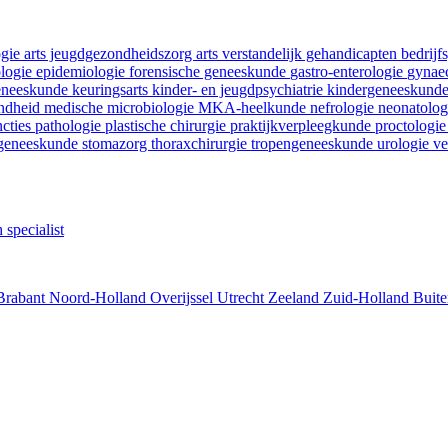
ogie
arts jeugdgezondheidszorg
arts verstandelijk gehandicapten
bedrij
ologie
epidemiologie
forensische geneeskunde
gastro-enterologie
gynaec
geneeskunde
keuringsarts
kinder- en jeugdpsychiatrie
kindergeneeskund
ondheid
medische microbiologie
MKA-heelkunde
nefrologie
neonatolo
ncties
pathologie
plastische chirurgie
praktijkverpleegkunde
proctologi
tgeneeskunde
stomazorg
thoraxchirurgie
tropengeneeskunde
urologie
ve
 specialist
Brabant
Noord-Holland
Overijssel
Utrecht
Zeeland
Zuid-Holland
Buite