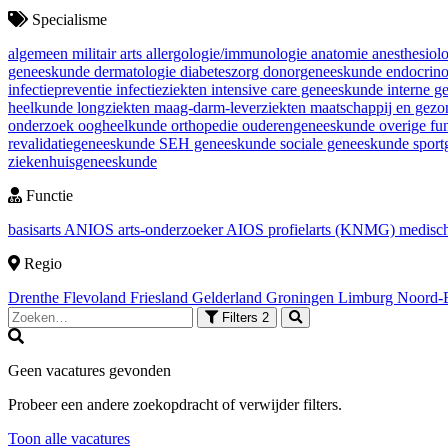
Specialisme
algemeen militair arts
allergologie/immunologie
anatomie
anesthesiol
geneeskunde
dermatologie
diabeteszorg
donorgeneeskunde
endocrin
infectiepreventie
infectieziekten
intensive care geneeskunde
interne 
heelkunde
longziekten
maag-darm-leverziekten
maatschappij en gez
onderzoek
oogheelkunde
orthopedie
ouderengeneeskunde
overige fu
revalidatiegeneeskunde
SEH geneeskunde
sociale geneeskunde
spor
ziekenhuisgeneeskunde
Functie
basisarts
ANIOS
arts-onderzoeker
AIOS
profielarts (KNMG)
medisch
Regio
Drenthe
Flevoland
Friesland
Gelderland
Groningen
Limburg
Noord-
Filters
2
Geen vacatures gevonden
Probeer een andere zoekopdracht of verwijder filters.
Toon alle vacatures