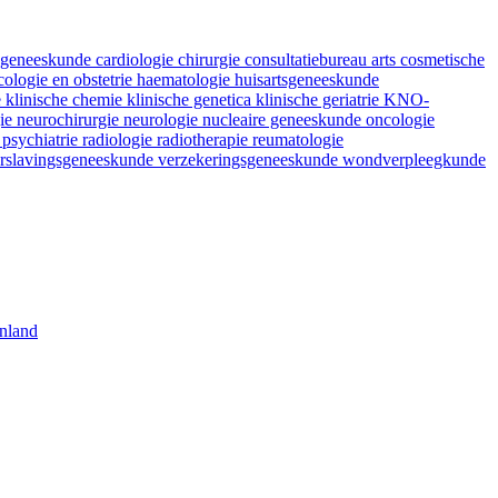
fsgeneeskunde
cardiologie
chirurgie
consultatiebureau arts
cosmetische
ologie en obstetrie
haematologie
huisartsgeneeskunde
e
klinische chemie
klinische genetica
klinische geriatrie
KNO-
gie
neurochirurgie
neurologie
nucleaire geneeskunde
oncologie
e
psychiatrie
radiologie
radiotherapie
reumatologie
rslavingsgeneeskunde
verzekeringsgeneeskunde
wondverpleegkunde
nland