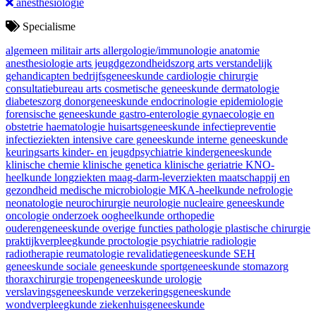
anesthesiologie
Specialisme
algemeen militair arts
allergologie/immunologie
anatomie
anesthesiologie
arts jeugdgezondheidszorg
arts verstandelijk
gehandicapten
bedrijfsgeneeskunde
cardiologie
chirurgie
consultatiebureau arts
cosmetische geneeskunde
dermatologie
diabeteszorg
donorgeneeskunde
endocrinologie
epidemiologie
forensische geneeskunde
gastro-enterologie
gynaecologie en
obstetrie
haematologie
huisartsgeneeskunde
infectiepreventie
infectieziekten
intensive care geneeskunde
interne geneeskunde
keuringsarts
kinder- en jeugdpsychiatrie
kindergeneeskunde
klinische chemie
klinische genetica
klinische geriatrie
KNO-
heelkunde
longziekten
maag-darm-leverziekten
maatschappij en
gezondheid
medische microbiologie
MKA-heelkunde
nefrologie
neonatologie
neurochirurgie
neurologie
nucleaire geneeskunde
oncologie
onderzoek
oogheelkunde
orthopedie
ouderengeneeskunde
overige functies
pathologie
plastische chirurgie
praktijkverpleegkunde
proctologie
psychiatrie
radiologie
radiotherapie
reumatologie
revalidatiegeneeskunde
SEH
geneeskunde
sociale geneeskunde
sportgeneeskunde
stomazorg
thoraxchirurgie
tropengeneeskunde
urologie
verslavingsgeneeskunde
verzekeringsgeneeskunde
wondverpleegkunde
ziekenhuisgeneeskunde