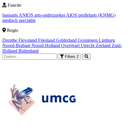
Functie
basisarts
ANIOS
arts-onderzoeker
AIOS
profielarts (KNMG)
medisch specialist
Regio
Drenthe
Flevoland
Friesland
Gelderland
Groningen
Limburg
Noord-Brabant
Noord-Holland
Overijssel
Utrecht
Zeeland
Zuid-
Holland
Buitenland
Filters
2