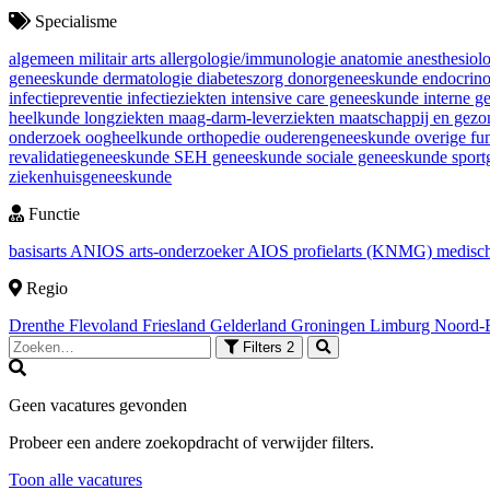
Specialisme
algemeen militair arts
allergologie/immunologie
anatomie
anesthesiol
geneeskunde
dermatologie
diabeteszorg
donorgeneeskunde
endocrin
infectiepreventie
infectieziekten
intensive care geneeskunde
interne 
heelkunde
longziekten
maag-darm-leverziekten
maatschappij en gez
onderzoek
oogheelkunde
orthopedie
ouderengeneeskunde
overige fu
revalidatiegeneeskunde
SEH geneeskunde
sociale geneeskunde
spor
ziekenhuisgeneeskunde
Functie
basisarts
ANIOS
arts-onderzoeker
AIOS
profielarts (KNMG)
medisch
Regio
Drenthe
Flevoland
Friesland
Gelderland
Groningen
Limburg
Noord-
Filters
2
Geen vacatures gevonden
Probeer een andere zoekopdracht of verwijder filters.
Toon alle vacatures