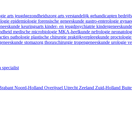
ogie
arts jeugdgezondheidszorg
arts verstandelijk gehandicapten
bedrij
ologie
epidemiologie
forensische geneeskunde
gastro-enterologie
gynaec
geneeskunde
keuringsarts
kinder- en jeugdpsychiatrie
kindergeneeskund
ondheid
medische microbiologie
MKA-heelkunde
nefrologie
neonatolo
ncties
pathologie
plastische chirurgie
praktijkverpleegkunde
proctologi
tgeneeskunde
stomazorg
thoraxchirurgie
tropengeneeskunde
urologie
ve
 specialist
Brabant
Noord-Holland
Overijssel
Utrecht
Zeeland
Zuid-Holland
Buite