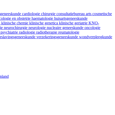
fsgeneeskunde
cardiologie
chirurgie
consultatiebureau arts
cosmetische
ologie en obstetrie
haematologie
huisartsgeneeskunde
e
klinische chemie
klinische genetica
klinische geriatrie
KNO-
gie
neurochirurgie
neurologie
nucleaire geneeskunde
oncologie
e
psychiatrie
radiologie
radiotherapie
reumatologie
rslavingsgeneeskunde
verzekeringsgeneeskunde
wondverpleegkunde
nland