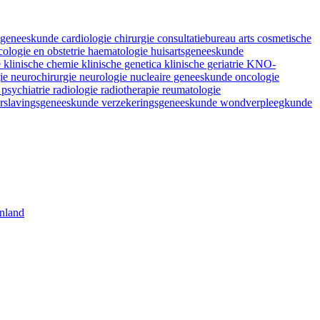
fsgeneeskunde
cardiologie
chirurgie
consultatiebureau arts
cosmetische
ologie en obstetrie
haematologie
huisartsgeneeskunde
e
klinische chemie
klinische genetica
klinische geriatrie
KNO-
gie
neurochirurgie
neurologie
nucleaire geneeskunde
oncologie
e
psychiatrie
radiologie
radiotherapie
reumatologie
rslavingsgeneeskunde
verzekeringsgeneeskunde
wondverpleegkunde
nland