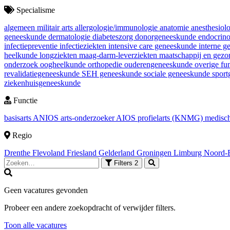
Specialisme
algemeen militair arts
allergologie/immunologie
anatomie
anesthesiol
geneeskunde
dermatologie
diabeteszorg
donorgeneeskunde
endocrin
infectiepreventie
infectieziekten
intensive care geneeskunde
interne 
heelkunde
longziekten
maag-darm-leverziekten
maatschappij en gez
onderzoek
oogheelkunde
orthopedie
ouderengeneeskunde
overige fu
revalidatiegeneeskunde
SEH geneeskunde
sociale geneeskunde
spor
ziekenhuisgeneeskunde
Functie
basisarts
ANIOS
arts-onderzoeker
AIOS
profielarts (KNMG)
medisch
Regio
Drenthe
Flevoland
Friesland
Gelderland
Groningen
Limburg
Noord-
Filters
2
Geen vacatures gevonden
Probeer een andere zoekopdracht of verwijder filters.
Toon alle vacatures