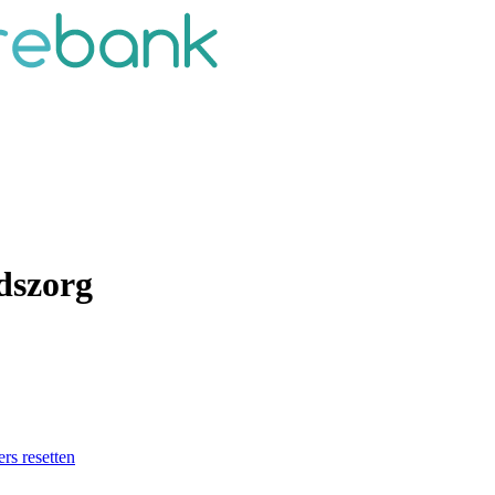
dszorg
ers resetten