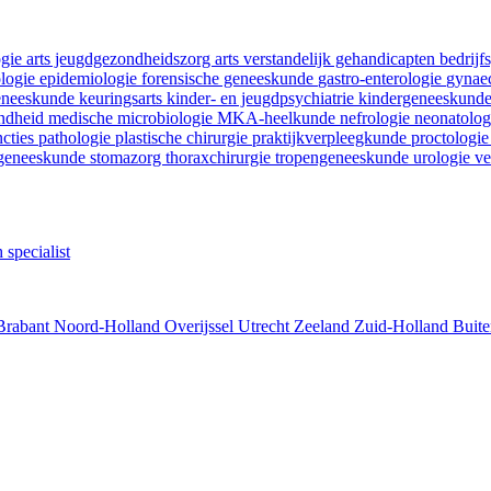
ogie
arts jeugdgezondheidszorg
arts verstandelijk gehandicapten
bedrij
ologie
epidemiologie
forensische geneeskunde
gastro-enterologie
gynaec
geneeskunde
keuringsarts
kinder- en jeugdpsychiatrie
kindergeneeskund
ondheid
medische microbiologie
MKA-heelkunde
nefrologie
neonatolo
ncties
pathologie
plastische chirurgie
praktijkverpleegkunde
proctologi
tgeneeskunde
stomazorg
thoraxchirurgie
tropengeneeskunde
urologie
ve
 specialist
Brabant
Noord-Holland
Overijssel
Utrecht
Zeeland
Zuid-Holland
Buite