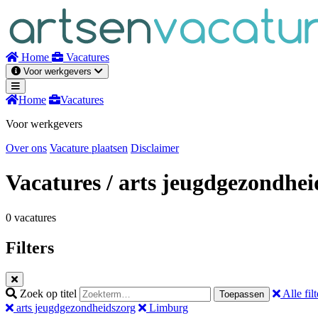
Naar
inhoud
Home
Vacatures
Voor werkgevers
Home
Vacatures
Voor werkgevers
Over ons
Vacature plaatsen
Disclaimer
Vacatures
/ arts jeugdgezondhei
0 vacatures
Filters
Zoek op titel
Alle filt
Toepassen
arts jeugdgezondheidszorg
Limburg