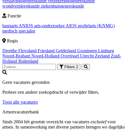
verslavingsgeneeskunde
verzekeringsgeneeskunde
wondverpleegkunde
ziekenhuisgeneeskunde
Functie
basisarts
ANIOS
arts-onderzoeker
AIOS
profielarts (KNMG)
medisch specialist
Regio
Drenthe
Flevoland
Friesland
Gelderland
Groningen
Limburg
Noord-Brabant
Noord-Holland
Overijssel
Utrecht
Zeeland
Zuid-
Holland
Buitenland
Filters
2
Geen vacatures gevonden
Probeer een andere zoekopdracht of verwijder filters.
Toon alle vacatures
Artsenvacaturebank
Sinds 2004 hét grootste overzicht van vacatures
exclusief
voor
artsen. In samenwerking met diverse partners brengen we dagelijks