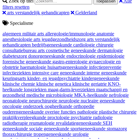
Zoek op titel
Alle
Toepassen
filters resetten
arts verstandelijk gehandicapten
Gelderland
Specialisme
algemeen militair arts
allergologie/immunologie
anatomie
anesthesiologie
arts jeugdgezondheidszorg
arts verstandelijk
gehandicapten
bedrijfsgeneeskunde
cardiologie
chirurgie
consultatiebureau arts
cosmetische geneeskunde
dermatologie
diabeteszorg
donorgeneeskunde
endocrinologie
epidemiologie
forensische geneeskunde
gastro-enterologie
gynaecologie en
obstetrie
haematologie
huisartsgeneeskunde
infectiepreventie
infectieziekten
intensive care geneeskunde
interne geneeskunde
keuringsarts
kinder- en jeugdpsychiatrie
kindergeneeskunde
klinische chemie
klinische genetica
klinische geriatrie
KNO-
heelkunde
longziekten
maag-darm-leverziekten
maatschappij en
gezondheid
medische microbiologie
MKA-heelkunde
nefrologie
neonatologie
neurochirurgie
neurologie
nucleaire geneeskunde
oncologie
onderzoek
oogheelkunde
orthopedie
ouderengeneeskunde
overige functies
pathologie
plastische chirurgie
praktijkverpleegkunde
proctologie
psychiatrie
radiologie
radiotherapie
reumatologie
revalidatiegeneeskunde
SEH
geneeskunde
sociale geneeskunde
sportgeneeskunde
stomazorg
thoraxchirurgie
tropengeneeskunde
urologie