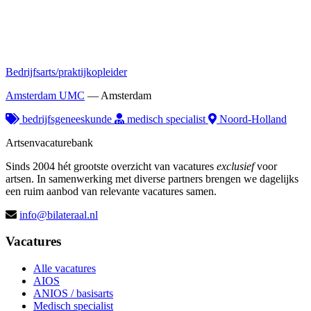
Bedrijfsarts/praktijkopleider
Amsterdam UMC
—
Amsterdam
bedrijfsgeneeskunde
medisch specialist
Noord-Holland
Artsenvacaturebank
Sinds 2004 hét grootste overzicht van vacatures
exclusief
voor
artsen. In samenwerking met diverse partners brengen we dagelijks
een ruim aanbod van relevante vacatures samen.
info@bilateraal.nl
Vacatures
Alle vacatures
AIOS
ANIOS / basisarts
Medisch specialist