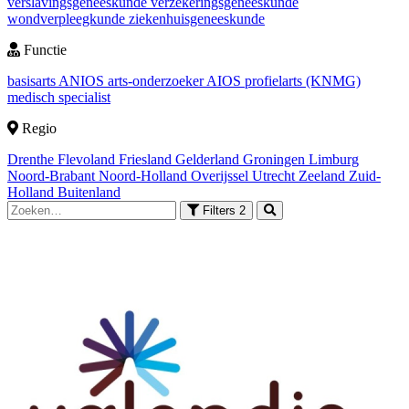
verslavingsgeneeskunde
verzekeringsgeneeskunde
wondverpleegkunde
ziekenhuisgeneeskunde
Functie
basisarts
ANIOS
arts-onderzoeker
AIOS
profielarts (KNMG)
medisch specialist
Regio
Drenthe
Flevoland
Friesland
Gelderland
Groningen
Limburg
Noord-Brabant
Noord-Holland
Overijssel
Utrecht
Zeeland
Zuid-
Holland
Buitenland
Filters
2