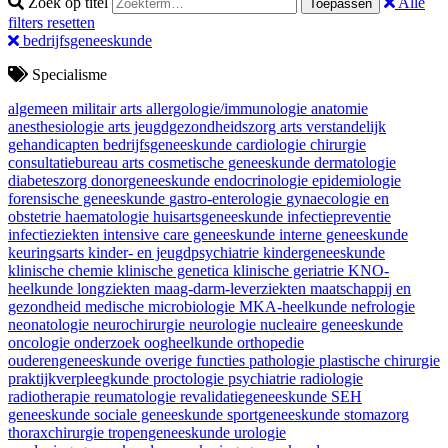
Zoek op titel
Alle
Toepassen
filters resetten
bedrijfsgeneeskunde
Specialisme
algemeen militair arts
allergologie/immunologie
anatomie
anesthesiologie
arts jeugdgezondheidszorg
arts verstandelijk
gehandicapten
bedrijfsgeneeskunde
cardiologie
chirurgie
consultatiebureau arts
cosmetische geneeskunde
dermatologie
diabeteszorg
donorgeneeskunde
endocrinologie
epidemiologie
forensische geneeskunde
gastro-enterologie
gynaecologie en
obstetrie
haematologie
huisartsgeneeskunde
infectiepreventie
infectieziekten
intensive care geneeskunde
interne geneeskunde
keuringsarts
kinder- en jeugdpsychiatrie
kindergeneeskunde
klinische chemie
klinische genetica
klinische geriatrie
KNO-
heelkunde
longziekten
maag-darm-leverziekten
maatschappij en
gezondheid
medische microbiologie
MKA-heelkunde
nefrologie
neonatologie
neurochirurgie
neurologie
nucleaire geneeskunde
oncologie
onderzoek
oogheelkunde
orthopedie
ouderengeneeskunde
overige functies
pathologie
plastische chirurgie
praktijkverpleegkunde
proctologie
psychiatrie
radiologie
radiotherapie
reumatologie
revalidatiegeneeskunde
SEH
geneeskunde
sociale geneeskunde
sportgeneeskunde
stomazorg
thoraxchirurgie
tropengeneeskunde
urologie