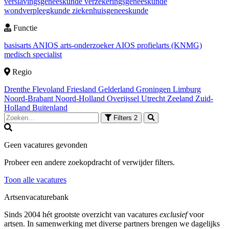
verslavingsgeneeskunde
verzekeringsgeneeskunde
wondverpleegkunde
ziekenhuisgeneeskunde
Functie
basisarts
ANIOS
arts-onderzoeker
AIOS
profielarts (KNMG)
medisch specialist
Regio
Drenthe
Flevoland
Friesland
Gelderland
Groningen
Limburg
Noord-Brabant
Noord-Holland
Overijssel
Utrecht
Zeeland
Zuid-
Holland
Buitenland
Filters
2
Geen vacatures gevonden
Probeer een andere zoekopdracht of verwijder filters.
Toon alle vacatures
Artsenvacaturebank
Sinds 2004 hét grootste overzicht van vacatures
exclusief
voor
artsen. In samenwerking met diverse partners brengen we dagelijks