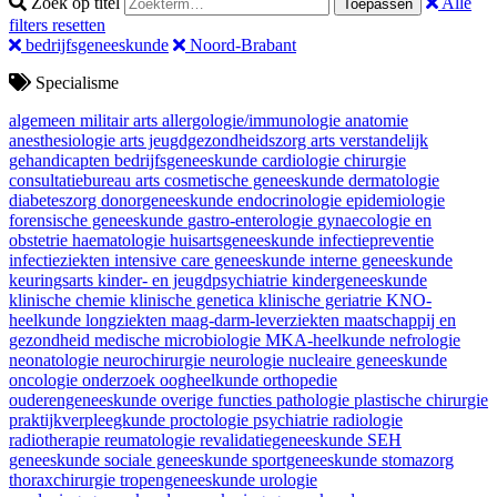
Zoek op titel
Alle
Toepassen
filters resetten
bedrijfsgeneeskunde
Noord-Brabant
Specialisme
algemeen militair arts
allergologie/immunologie
anatomie
anesthesiologie
arts jeugdgezondheidszorg
arts verstandelijk
gehandicapten
bedrijfsgeneeskunde
cardiologie
chirurgie
consultatiebureau arts
cosmetische geneeskunde
dermatologie
diabeteszorg
donorgeneeskunde
endocrinologie
epidemiologie
forensische geneeskunde
gastro-enterologie
gynaecologie en
obstetrie
haematologie
huisartsgeneeskunde
infectiepreventie
infectieziekten
intensive care geneeskunde
interne geneeskunde
keuringsarts
kinder- en jeugdpsychiatrie
kindergeneeskunde
klinische chemie
klinische genetica
klinische geriatrie
KNO-
heelkunde
longziekten
maag-darm-leverziekten
maatschappij en
gezondheid
medische microbiologie
MKA-heelkunde
nefrologie
neonatologie
neurochirurgie
neurologie
nucleaire geneeskunde
oncologie
onderzoek
oogheelkunde
orthopedie
ouderengeneeskunde
overige functies
pathologie
plastische chirurgie
praktijkverpleegkunde
proctologie
psychiatrie
radiologie
radiotherapie
reumatologie
revalidatiegeneeskunde
SEH
geneeskunde
sociale geneeskunde
sportgeneeskunde
stomazorg
thoraxchirurgie
tropengeneeskunde
urologie