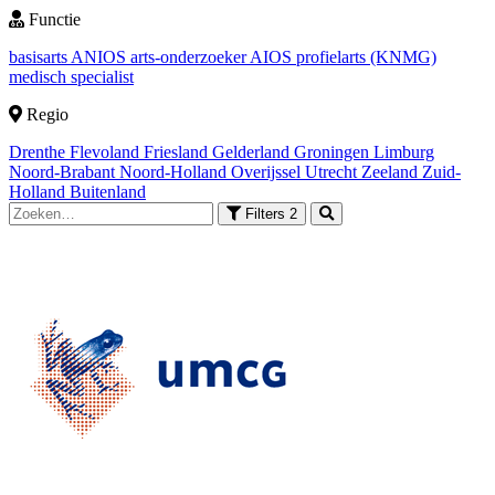
Functie
basisarts
ANIOS
arts-onderzoeker
AIOS
profielarts (KNMG)
medisch specialist
Regio
Drenthe
Flevoland
Friesland
Gelderland
Groningen
Limburg
Noord-Brabant
Noord-Holland
Overijssel
Utrecht
Zeeland
Zuid-
Holland
Buitenland
Filters
2