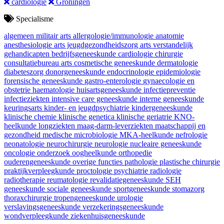
cardiologie
Groningen
Specialisme
algemeen militair arts
allergologie/immunologie
anatomie
anesthesiologie
arts jeugdgezondheidszorg
arts verstandelijk
gehandicapten
bedrijfsgeneeskunde
cardiologie
chirurgie
consultatiebureau arts
cosmetische geneeskunde
dermatologie
diabeteszorg
donorgeneeskunde
endocrinologie
epidemiologie
forensische geneeskunde
gastro-enterologie
gynaecologie en
obstetrie
haematologie
huisartsgeneeskunde
infectiepreventie
infectieziekten
intensive care geneeskunde
interne geneeskunde
keuringsarts
kinder- en jeugdpsychiatrie
kindergeneeskunde
klinische chemie
klinische genetica
klinische geriatrie
KNO-
heelkunde
longziekten
maag-darm-leverziekten
maatschappij en
gezondheid
medische microbiologie
MKA-heelkunde
nefrologie
neonatologie
neurochirurgie
neurologie
nucleaire geneeskunde
oncologie
onderzoek
oogheelkunde
orthopedie
ouderengeneeskunde
overige functies
pathologie
plastische chirurgie
praktijkverpleegkunde
proctologie
psychiatrie
radiologie
radiotherapie
reumatologie
revalidatiegeneeskunde
SEH
geneeskunde
sociale geneeskunde
sportgeneeskunde
stomazorg
thoraxchirurgie
tropengeneeskunde
urologie
verslavingsgeneeskunde
verzekeringsgeneeskunde
wondverpleegkunde
ziekenhuisgeneeskunde