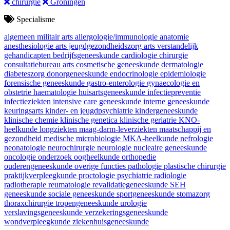
chirurgie
Groningen
Specialisme
algemeen militair arts
allergologie/immunologie
anatomie
anesthesiologie
arts jeugdgezondheidszorg
arts verstandelijk
gehandicapten
bedrijfsgeneeskunde
cardiologie
chirurgie
consultatiebureau arts
cosmetische geneeskunde
dermatologie
diabeteszorg
donorgeneeskunde
endocrinologie
epidemiologie
forensische geneeskunde
gastro-enterologie
gynaecologie en
obstetrie
haematologie
huisartsgeneeskunde
infectiepreventie
infectieziekten
intensive care geneeskunde
interne geneeskunde
keuringsarts
kinder- en jeugdpsychiatrie
kindergeneeskunde
klinische chemie
klinische genetica
klinische geriatrie
KNO-
heelkunde
longziekten
maag-darm-leverziekten
maatschappij en
gezondheid
medische microbiologie
MKA-heelkunde
nefrologie
neonatologie
neurochirurgie
neurologie
nucleaire geneeskunde
oncologie
onderzoek
oogheelkunde
orthopedie
ouderengeneeskunde
overige functies
pathologie
plastische chirurgie
praktijkverpleegkunde
proctologie
psychiatrie
radiologie
radiotherapie
reumatologie
revalidatiegeneeskunde
SEH
geneeskunde
sociale geneeskunde
sportgeneeskunde
stomazorg
thoraxchirurgie
tropengeneeskunde
urologie
verslavingsgeneeskunde
verzekeringsgeneeskunde
wondverpleegkunde
ziekenhuisgeneeskunde