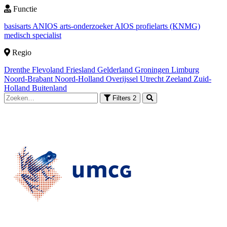
Functie
basisarts
ANIOS
arts-onderzoeker
AIOS
profielarts (KNMG)
medisch specialist
Regio
Drenthe
Flevoland
Friesland
Gelderland
Groningen
Limburg
Noord-Brabant
Noord-Holland
Overijssel
Utrecht
Zeeland
Zuid-
Holland
Buitenland
Filters
2