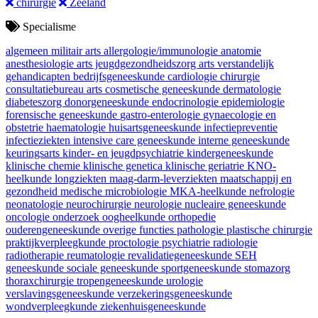
chirurgie
Zeeland
Specialisme
algemeen militair arts
allergologie/immunologie
anatomie
anesthesiologie
arts jeugdgezondheidszorg
arts verstandelijk
gehandicapten
bedrijfsgeneeskunde
cardiologie
chirurgie
consultatiebureau arts
cosmetische geneeskunde
dermatologie
diabeteszorg
donorgeneeskunde
endocrinologie
epidemiologie
forensische geneeskunde
gastro-enterologie
gynaecologie en
obstetrie
haematologie
huisartsgeneeskunde
infectiepreventie
infectieziekten
intensive care geneeskunde
interne geneeskunde
keuringsarts
kinder- en jeugdpsychiatrie
kindergeneeskunde
klinische chemie
klinische genetica
klinische geriatrie
KNO-
heelkunde
longziekten
maag-darm-leverziekten
maatschappij en
gezondheid
medische microbiologie
MKA-heelkunde
nefrologie
neonatologie
neurochirurgie
neurologie
nucleaire geneeskunde
oncologie
onderzoek
oogheelkunde
orthopedie
ouderengeneeskunde
overige functies
pathologie
plastische chirurgie
praktijkverpleegkunde
proctologie
psychiatrie
radiologie
radiotherapie
reumatologie
revalidatiegeneeskunde
SEH
geneeskunde
sociale geneeskunde
sportgeneeskunde
stomazorg
thoraxchirurgie
tropengeneeskunde
urologie
verslavingsgeneeskunde
verzekeringsgeneeskunde
wondverpleegkunde
ziekenhuisgeneeskunde