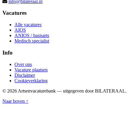
info@bilateraal.nl
Vacatures
Alle vacatures
AIOS
ANIOS / basisarts
Medisch specialist
Info
Over ons
Vacature plaatsen
Disclaimer
Cookieverklaring
© 2026 Artsenvacaturebank — uitgegeven door BILATERAAL.
Naar boven ↑