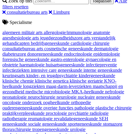
Zoek op titel
Alle
Toepassen
filters resetten
consultatiebureau arts
Limburg
Specialisme
algemeen militair arts
allergologie/immunologie
anatomie
anesthesiologie
arts jeugdgezondheidszorg
arts verstandelijk
gehandicapten
bedrijfsgeneeskunde
cardiologie
chirurgie
consultatiebureau arts
cosmetische geneeskunde
dermatologie
diabeteszorg
donorgeneeskunde
endocrinologie
epidemiologie
forensische geneeskunde
gastro-enterologie
gynaecologie en
obstetrie
haematologie
huisartsgeneeskunde
infectiepreventie
infectieziekten
intensive care geneeskunde
interne geneeskunde
keuringsarts
kinder- en jeugdpsychiatrie
kindergeneeskunde
klinische chemie
klinische genetica
klinische geriatrie
KNO-
heelkunde
longziekten
maag-darm-leverziekten
maatschappij en
gezondheid
medische microbiologie
MKA-heelkunde
nefrologie
neonatologie
neurochirurgie
neurologie
nucleaire geneeskunde
oncologie
onderzoek
oogheelkunde
orthopedie
ouderengeneeskunde
overige functies
pathologie
plastische chirurgie
praktijkverpleegkunde
proctologie
psychiatrie
radiologie
radiotherapie
reumatologie
revalidatiegeneeskunde
SEH
geneeskunde
sociale geneeskunde
sportgeneeskunde
stomazorg
thoraxchirurgie
tropengeneeskunde
urologie