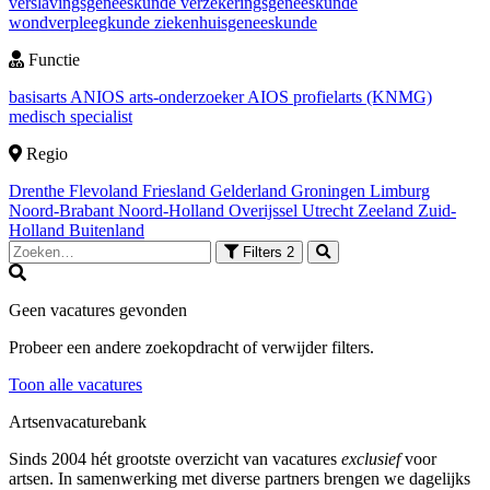
verslavingsgeneeskunde
verzekeringsgeneeskunde
wondverpleegkunde
ziekenhuisgeneeskunde
Functie
basisarts
ANIOS
arts-onderzoeker
AIOS
profielarts (KNMG)
medisch specialist
Regio
Drenthe
Flevoland
Friesland
Gelderland
Groningen
Limburg
Noord-Brabant
Noord-Holland
Overijssel
Utrecht
Zeeland
Zuid-
Holland
Buitenland
Filters
2
Geen vacatures gevonden
Probeer een andere zoekopdracht of verwijder filters.
Toon alle vacatures
Artsenvacaturebank
Sinds 2004 hét grootste overzicht van vacatures
exclusief
voor
artsen. In samenwerking met diverse partners brengen we dagelijks