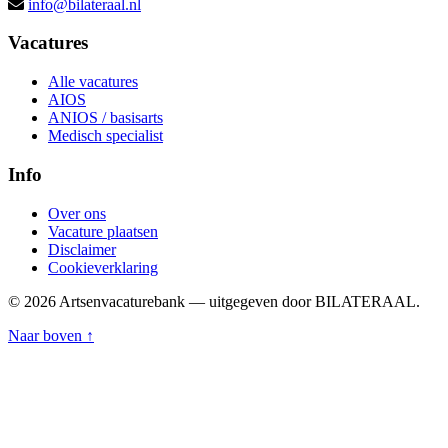
info@bilateraal.nl
Vacatures
Alle vacatures
AIOS
ANIOS / basisarts
Medisch specialist
Info
Over ons
Vacature plaatsen
Disclaimer
Cookieverklaring
© 2026 Artsenvacaturebank — uitgegeven door BILATERAAL.
Naar boven ↑