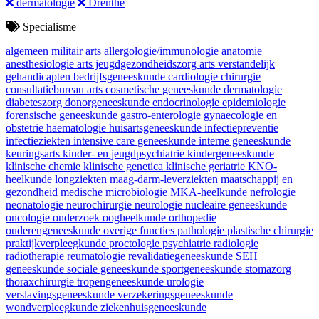
dermatologie
Drenthe
Specialisme
algemeen militair arts
allergologie/immunologie
anatomie
anesthesiologie
arts jeugdgezondheidszorg
arts verstandelijk
gehandicapten
bedrijfsgeneeskunde
cardiologie
chirurgie
consultatiebureau arts
cosmetische geneeskunde
dermatologie
diabeteszorg
donorgeneeskunde
endocrinologie
epidemiologie
forensische geneeskunde
gastro-enterologie
gynaecologie en
obstetrie
haematologie
huisartsgeneeskunde
infectiepreventie
infectieziekten
intensive care geneeskunde
interne geneeskunde
keuringsarts
kinder- en jeugdpsychiatrie
kindergeneeskunde
klinische chemie
klinische genetica
klinische geriatrie
KNO-
heelkunde
longziekten
maag-darm-leverziekten
maatschappij en
gezondheid
medische microbiologie
MKA-heelkunde
nefrologie
neonatologie
neurochirurgie
neurologie
nucleaire geneeskunde
oncologie
onderzoek
oogheelkunde
orthopedie
ouderengeneeskunde
overige functies
pathologie
plastische chirurgie
praktijkverpleegkunde
proctologie
psychiatrie
radiologie
radiotherapie
reumatologie
revalidatiegeneeskunde
SEH
geneeskunde
sociale geneeskunde
sportgeneeskunde
stomazorg
thoraxchirurgie
tropengeneeskunde
urologie
verslavingsgeneeskunde
verzekeringsgeneeskunde
wondverpleegkunde
ziekenhuisgeneeskunde