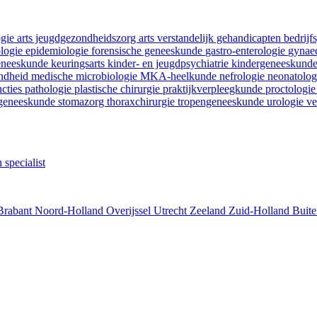
ogie
arts jeugdgezondheidszorg
arts verstandelijk gehandicapten
bedrij
ologie
epidemiologie
forensische geneeskunde
gastro-enterologie
gynaec
geneeskunde
keuringsarts
kinder- en jeugdpsychiatrie
kindergeneeskund
ondheid
medische microbiologie
MKA-heelkunde
nefrologie
neonatolo
ncties
pathologie
plastische chirurgie
praktijkverpleegkunde
proctologi
tgeneeskunde
stomazorg
thoraxchirurgie
tropengeneeskunde
urologie
ve
 specialist
Brabant
Noord-Holland
Overijssel
Utrecht
Zeeland
Zuid-Holland
Buite