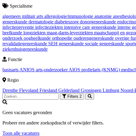
Specialisme
algemeen militair arts
allergologie/immunologie
anatomie
anesthesiol
geneeskunde
dermatologie
diabeteszorg
donorgeneeskunde
endocrin
infectiepreventie
infectieziekten
intensive care geneeskunde
interne 
heelkunde
longziekten
maag-darm-leverziekten
maatschappij en gez
onderzoek
oogheelkunde
orthopedie
ouderengeneeskunde
overige fu
revalidatiegeneeskunde
SEH geneeskunde
sociale geneeskunde
spor
ziekenhuisgeneeskunde
Functie
basisarts
ANIOS
arts-onderzoeker
AIOS
profielarts (KNMG)
medisch
Regio
Drenthe
Flevoland
Friesland
Gelderland
Groningen
Limburg
Noord-
Filters
2
Geen vacatures gevonden
Probeer een andere zoekopdracht of verwijder filters.
Toon alle vacatures