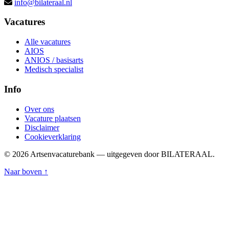
info@bilateraal.nl
Vacatures
Alle vacatures
AIOS
ANIOS / basisarts
Medisch specialist
Info
Over ons
Vacature plaatsen
Disclaimer
Cookieverklaring
© 2026 Artsenvacaturebank — uitgegeven door BILATERAAL.
Naar boven ↑