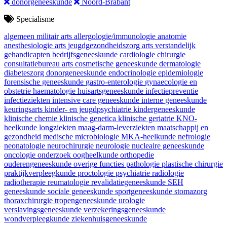
donorgeneeskunde
Noord-Brabant
Specialisme
algemeen militair arts
allergologie/immunologie
anatomie
anesthesiologie
arts jeugdgezondheidszorg
arts verstandelijk
gehandicapten
bedrijfsgeneeskunde
cardiologie
chirurgie
consultatiebureau arts
cosmetische geneeskunde
dermatologie
diabeteszorg
donorgeneeskunde
endocrinologie
epidemiologie
forensische geneeskunde
gastro-enterologie
gynaecologie en
obstetrie
haematologie
huisartsgeneeskunde
infectiepreventie
infectieziekten
intensive care geneeskunde
interne geneeskunde
keuringsarts
kinder- en jeugdpsychiatrie
kindergeneeskunde
klinische chemie
klinische genetica
klinische geriatrie
KNO-
heelkunde
longziekten
maag-darm-leverziekten
maatschappij en
gezondheid
medische microbiologie
MKA-heelkunde
nefrologie
neonatologie
neurochirurgie
neurologie
nucleaire geneeskunde
oncologie
onderzoek
oogheelkunde
orthopedie
ouderengeneeskunde
overige functies
pathologie
plastische chirurgie
praktijkverpleegkunde
proctologie
psychiatrie
radiologie
radiotherapie
reumatologie
revalidatiegeneeskunde
SEH
geneeskunde
sociale geneeskunde
sportgeneeskunde
stomazorg
thoraxchirurgie
tropengeneeskunde
urologie
verslavingsgeneeskunde
verzekeringsgeneeskunde
wondverpleegkunde
ziekenhuisgeneeskunde