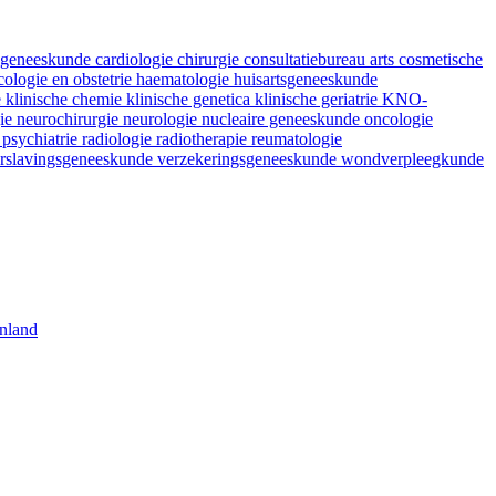
fsgeneeskunde
cardiologie
chirurgie
consultatiebureau arts
cosmetische
ologie en obstetrie
haematologie
huisartsgeneeskunde
e
klinische chemie
klinische genetica
klinische geriatrie
KNO-
gie
neurochirurgie
neurologie
nucleaire geneeskunde
oncologie
e
psychiatrie
radiologie
radiotherapie
reumatologie
rslavingsgeneeskunde
verzekeringsgeneeskunde
wondverpleegkunde
nland