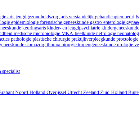
ogie
arts jeugdgezondheidszorg
arts verstandelijk gehandicapten
bedrij
ologie
epidemiologie
forensische geneeskunde
gastro-enterologie
gynaec
geneeskunde
keuringsarts
kinder- en jeugdpsychiatrie
kindergeneeskund
ondheid
medische microbiologie
MKA-heelkunde
nefrologie
neonatolo
ncties
pathologie
plastische chirurgie
praktijkverpleegkunde
proctologi
tgeneeskunde
stomazorg
thoraxchirurgie
tropengeneeskunde
urologie
ve
 specialist
Brabant
Noord-Holland
Overijssel
Utrecht
Zeeland
Zuid-Holland
Buite