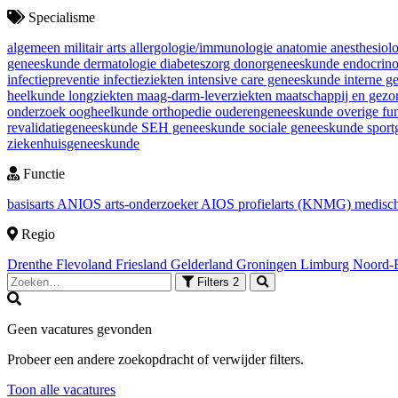
Specialisme
algemeen militair arts
allergologie/immunologie
anatomie
anesthesiol
geneeskunde
dermatologie
diabeteszorg
donorgeneeskunde
endocrin
infectiepreventie
infectieziekten
intensive care geneeskunde
interne 
heelkunde
longziekten
maag-darm-leverziekten
maatschappij en gez
onderzoek
oogheelkunde
orthopedie
ouderengeneeskunde
overige fu
revalidatiegeneeskunde
SEH geneeskunde
sociale geneeskunde
spor
ziekenhuisgeneeskunde
Functie
basisarts
ANIOS
arts-onderzoeker
AIOS
profielarts (KNMG)
medisch
Regio
Drenthe
Flevoland
Friesland
Gelderland
Groningen
Limburg
Noord-
Filters
2
Geen vacatures gevonden
Probeer een andere zoekopdracht of verwijder filters.
Toon alle vacatures