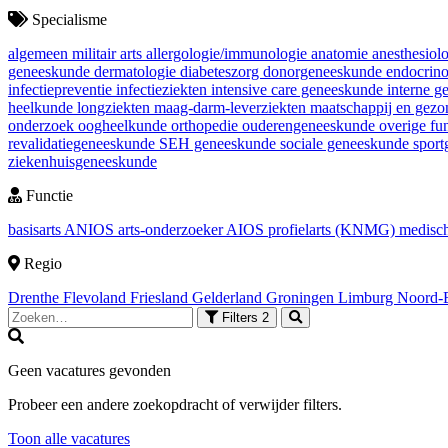
Specialisme
algemeen militair arts
allergologie/immunologie
anatomie
anesthesiol
geneeskunde
dermatologie
diabeteszorg
donorgeneeskunde
endocrin
infectiepreventie
infectieziekten
intensive care geneeskunde
interne 
heelkunde
longziekten
maag-darm-leverziekten
maatschappij en gez
onderzoek
oogheelkunde
orthopedie
ouderengeneeskunde
overige fu
revalidatiegeneeskunde
SEH geneeskunde
sociale geneeskunde
spor
ziekenhuisgeneeskunde
Functie
basisarts
ANIOS
arts-onderzoeker
AIOS
profielarts (KNMG)
medisch
Regio
Drenthe
Flevoland
Friesland
Gelderland
Groningen
Limburg
Noord-
Filters
2
Geen vacatures gevonden
Probeer een andere zoekopdracht of verwijder filters.
Toon alle vacatures