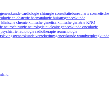
fsgeneeskunde
cardiologie
chirurgie
consultatiebureau arts
cosmetische
ologie en obstetrie
haematologie
huisartsgeneeskunde
e
klinische chemie
klinische genetica
klinische geriatrie
KNO-
gie
neurochirurgie
neurologie
nucleaire geneeskunde
oncologie
e
psychiatrie
radiologie
radiotherapie
reumatologie
rslavingsgeneeskunde
verzekeringsgeneeskunde
wondverpleegkunde
nland