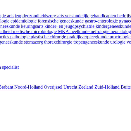
ogie
arts jeugdgezondheidszorg
arts verstandelijk gehandicapten
bedrij
ologie
epidemiologie
forensische geneeskunde
gastro-enterologie
gynaec
geneeskunde
keuringsarts
kinder- en jeugdpsychiatrie
kindergeneeskund
ondheid
medische microbiologie
MKA-heelkunde
nefrologie
neonatolo
ncties
pathologie
plastische chirurgie
praktijkverpleegkunde
proctologi
tgeneeskunde
stomazorg
thoraxchirurgie
tropengeneeskunde
urologie
ve
 specialist
Brabant
Noord-Holland
Overijssel
Utrecht
Zeeland
Zuid-Holland
Buite