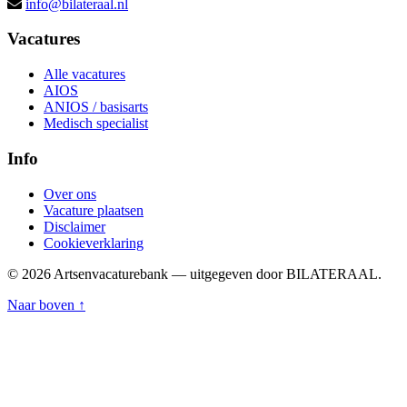
info@bilateraal.nl
Vacatures
Alle vacatures
AIOS
ANIOS / basisarts
Medisch specialist
Info
Over ons
Vacature plaatsen
Disclaimer
Cookieverklaring
© 2026 Artsenvacaturebank — uitgegeven door BILATERAAL.
Naar boven ↑