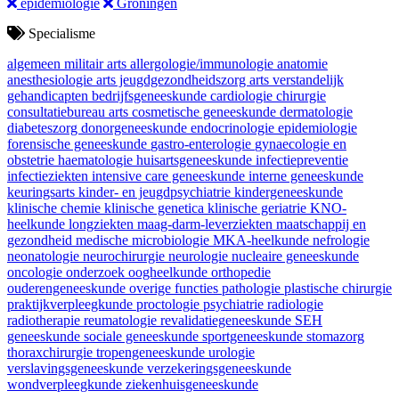
epidemiologie
Groningen
Specialisme
algemeen militair arts
allergologie/immunologie
anatomie
anesthesiologie
arts jeugdgezondheidszorg
arts verstandelijk
gehandicapten
bedrijfsgeneeskunde
cardiologie
chirurgie
consultatiebureau arts
cosmetische geneeskunde
dermatologie
diabeteszorg
donorgeneeskunde
endocrinologie
epidemiologie
forensische geneeskunde
gastro-enterologie
gynaecologie en
obstetrie
haematologie
huisartsgeneeskunde
infectiepreventie
infectieziekten
intensive care geneeskunde
interne geneeskunde
keuringsarts
kinder- en jeugdpsychiatrie
kindergeneeskunde
klinische chemie
klinische genetica
klinische geriatrie
KNO-
heelkunde
longziekten
maag-darm-leverziekten
maatschappij en
gezondheid
medische microbiologie
MKA-heelkunde
nefrologie
neonatologie
neurochirurgie
neurologie
nucleaire geneeskunde
oncologie
onderzoek
oogheelkunde
orthopedie
ouderengeneeskunde
overige functies
pathologie
plastische chirurgie
praktijkverpleegkunde
proctologie
psychiatrie
radiologie
radiotherapie
reumatologie
revalidatiegeneeskunde
SEH
geneeskunde
sociale geneeskunde
sportgeneeskunde
stomazorg
thoraxchirurgie
tropengeneeskunde
urologie
verslavingsgeneeskunde
verzekeringsgeneeskunde
wondverpleegkunde
ziekenhuisgeneeskunde