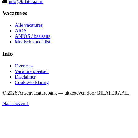
info@bilateraal.nl
Vacatures
Alle vacatures
AIOS
ANIOS / basisarts
Medisch specialist
Info
Over ons
Vacature plaatsen
Disclaimer
Cookieverklaring
© 2026 Artsenvacaturebank — uitgegeven door BILATERAAL.
Naar boven ↑