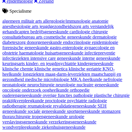
epidemiologie
Zeeland
Specialisme
algemeen militair arts
allergologie/immunologie
anatomie
anesthesiologie
arts jeugdgezondheidszorg
arts verstandelijk
gehandicapten
bedrijfsgeneeskunde
cardiologie
chirurgie
consultatiebureau arts
cosmetische geneeskunde
dermatologie
diabeteszorg
donorgeneeskunde
endocrinologie
epidemiologie
forensische geneeskunde
gastro-enterologie
gynaecologie en
obstetrie
haematologie
huisartsgeneeskunde
infectiepreventie
infectieziekten
intensive care geneeskunde
interne geneeskunde
keuringsarts
kinder- en jeugdpsychiatrie
kindergeneeskunde
klinische chemie
klinische genetica
klinische geriatrie
KNO-
heelkunde
longziekten
maag-darm-leverziekten
maatschappij en
gezondheid
medische microbiologie
MKA-heelkunde
nefrologie
neonatologie
neurochirurgie
neurologie
nucleaire geneeskunde
oncologie
onderzoek
oogheelkunde
orthopedie
ouderengeneeskunde
overige functies
pathologie
plastische chirurgie
praktijkverpleegkunde
proctologie
psychiatrie
radiologie
radiotherapie
reumatologie
revalidatiegeneeskunde
SEH
geneeskunde
sociale geneeskunde
sportgeneeskunde
stomazorg
thoraxchirurgie
tropengeneeskunde
urologie
verslavingsgeneeskunde
verzekeringsgeneeskunde
wondverpleegkunde
ziekenhuisgeneeskunde