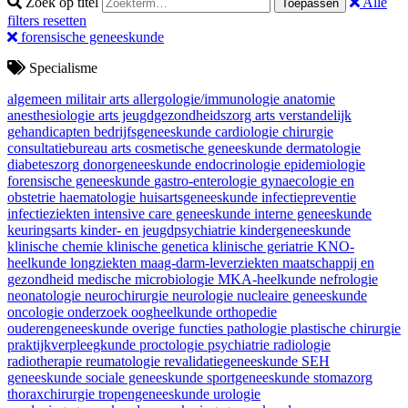
Zoek op titel
Alle
Toepassen
filters resetten
forensische geneeskunde
Specialisme
algemeen militair arts
allergologie/immunologie
anatomie
anesthesiologie
arts jeugdgezondheidszorg
arts verstandelijk
gehandicapten
bedrijfsgeneeskunde
cardiologie
chirurgie
consultatiebureau arts
cosmetische geneeskunde
dermatologie
diabeteszorg
donorgeneeskunde
endocrinologie
epidemiologie
forensische geneeskunde
gastro-enterologie
gynaecologie en
obstetrie
haematologie
huisartsgeneeskunde
infectiepreventie
infectieziekten
intensive care geneeskunde
interne geneeskunde
keuringsarts
kinder- en jeugdpsychiatrie
kindergeneeskunde
klinische chemie
klinische genetica
klinische geriatrie
KNO-
heelkunde
longziekten
maag-darm-leverziekten
maatschappij en
gezondheid
medische microbiologie
MKA-heelkunde
nefrologie
neonatologie
neurochirurgie
neurologie
nucleaire geneeskunde
oncologie
onderzoek
oogheelkunde
orthopedie
ouderengeneeskunde
overige functies
pathologie
plastische chirurgie
praktijkverpleegkunde
proctologie
psychiatrie
radiologie
radiotherapie
reumatologie
revalidatiegeneeskunde
SEH
geneeskunde
sociale geneeskunde
sportgeneeskunde
stomazorg
thoraxchirurgie
tropengeneeskunde
urologie