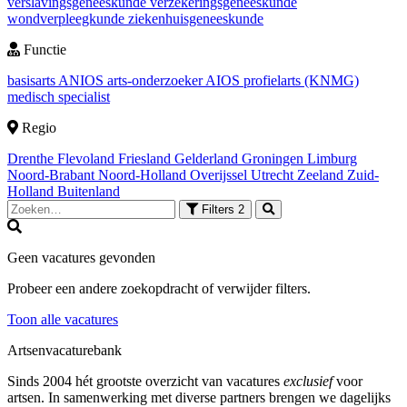
verslavingsgeneeskunde
verzekeringsgeneeskunde
wondverpleegkunde
ziekenhuisgeneeskunde
Functie
basisarts
ANIOS
arts-onderzoeker
AIOS
profielarts (KNMG)
medisch specialist
Regio
Drenthe
Flevoland
Friesland
Gelderland
Groningen
Limburg
Noord-Brabant
Noord-Holland
Overijssel
Utrecht
Zeeland
Zuid-
Holland
Buitenland
Filters
2
Geen vacatures gevonden
Probeer een andere zoekopdracht of verwijder filters.
Toon alle vacatures
Artsenvacaturebank
Sinds 2004 hét grootste overzicht van vacatures
exclusief
voor
artsen. In samenwerking met diverse partners brengen we dagelijks