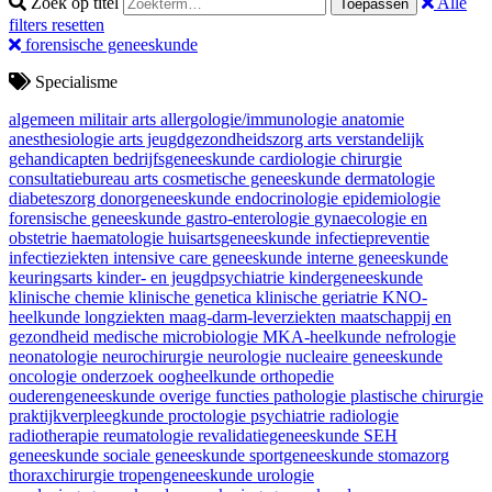
Zoek op titel
Alle
Toepassen
filters resetten
forensische geneeskunde
Specialisme
algemeen militair arts
allergologie/immunologie
anatomie
anesthesiologie
arts jeugdgezondheidszorg
arts verstandelijk
gehandicapten
bedrijfsgeneeskunde
cardiologie
chirurgie
consultatiebureau arts
cosmetische geneeskunde
dermatologie
diabeteszorg
donorgeneeskunde
endocrinologie
epidemiologie
forensische geneeskunde
gastro-enterologie
gynaecologie en
obstetrie
haematologie
huisartsgeneeskunde
infectiepreventie
infectieziekten
intensive care geneeskunde
interne geneeskunde
keuringsarts
kinder- en jeugdpsychiatrie
kindergeneeskunde
klinische chemie
klinische genetica
klinische geriatrie
KNO-
heelkunde
longziekten
maag-darm-leverziekten
maatschappij en
gezondheid
medische microbiologie
MKA-heelkunde
nefrologie
neonatologie
neurochirurgie
neurologie
nucleaire geneeskunde
oncologie
onderzoek
oogheelkunde
orthopedie
ouderengeneeskunde
overige functies
pathologie
plastische chirurgie
praktijkverpleegkunde
proctologie
psychiatrie
radiologie
radiotherapie
reumatologie
revalidatiegeneeskunde
SEH
geneeskunde
sociale geneeskunde
sportgeneeskunde
stomazorg
thoraxchirurgie
tropengeneeskunde
urologie