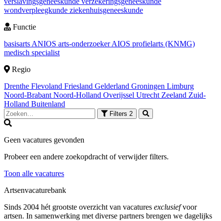
verslavingsgeneeskunde
verzekeringsgeneeskunde
wondverpleegkunde
ziekenhuisgeneeskunde
Functie
basisarts
ANIOS
arts-onderzoeker
AIOS
profielarts (KNMG)
medisch specialist
Regio
Drenthe
Flevoland
Friesland
Gelderland
Groningen
Limburg
Noord-Brabant
Noord-Holland
Overijssel
Utrecht
Zeeland
Zuid-
Holland
Buitenland
Filters
2
Geen vacatures gevonden
Probeer een andere zoekopdracht of verwijder filters.
Toon alle vacatures
Artsenvacaturebank
Sinds 2004 hét grootste overzicht van vacatures
exclusief
voor
artsen. In samenwerking met diverse partners brengen we dagelijks